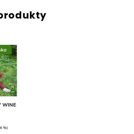
 produkty
nka
W WINE
24 %)
40
Žlutá
Vínová
Baby pink