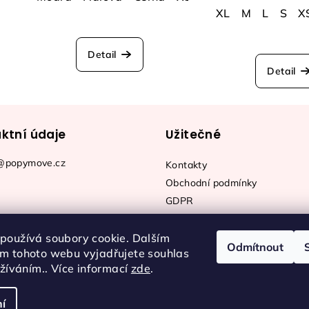
XL
M
L
S
X
Detail
Detail
ktní údaje
Užitečné
@popymove.cz
Kontakty
Obchodní podmínky
GDPR
používá soubory cookie. Dalším
Odmítnout
m tohoto webu vyjadřujete souhlas
užíváním.. Více informací
zde
.
í