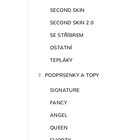
r
a
SECOND SKIN
n
SECOND SKIN 2.0
n
SE STŘÍBREM
í
OSTATNÍ
p
TEPLÁKY
a
PODPRSENKY A TOPY
n
SIGNATURE
e
FANCY
l
ANGEL
QUEEN