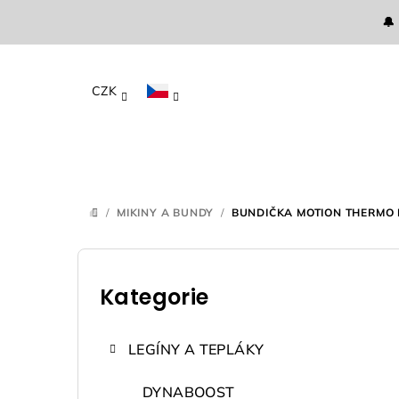
Přejít
🔔
na
obsah
CZK
/
MIKINY A BUNDY
/
BUNDIČKA MOTION THERMO
DOMŮ
P
o
Kategorie
Přeskočit
kategorie
s
LEGÍNY A TEPLÁKY
t
DYNABOOST