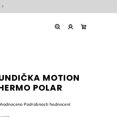
Hledat
Přihlášení
Nákupní
košík
UNDIČKA MOTION
HERMO POLAR
měrné
hodnoceno
Podrobnosti hodnocení
nocení
duktu