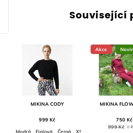
Související
Akce
Novi
MIKINA CODY
MIKINA FLO
999 Kč
750 Kč
999 Kč
(–
Modrá
Fialová
Černá
XS/34
S/36
M/38
L/