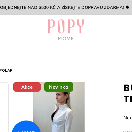
 OBJEDNEJTE NAD 3500 KČ A ZÍSKEJTE DOPRAVU ZDARMA! 🔔
 POLAR
B
Akce
Novinka
T
Prů
Neo
hod
pro