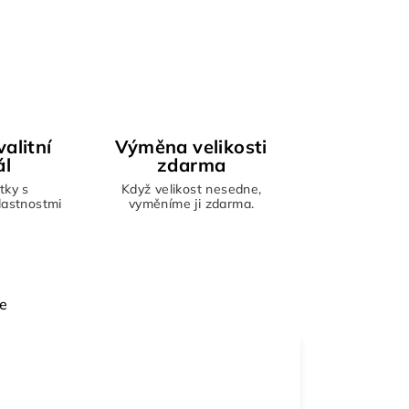
alitní
Výměna velikosti
ál
zdarma
tky s
Když velikost nesedne,
vlastnostmi
vyměníme ji zdarma.
e