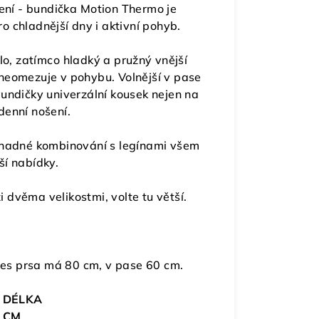
ení - bundička
Motion Thermo
je
ro chladnější dny i aktivní pohyb.
plo, zatímco
hladký a pružný vnější
neomezuje v pohybu. Volnější v pase
bundičky univerzální kousek nejen na
denní nošení.
snadné kombinování s legínami všem
ší nabídky.
 dvěma velikostmi, volte tu větší.
řes prsa má 80 cm, v pase 60 cm.
DÉLKA
CM