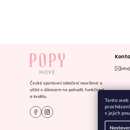
Z
Konta
á
p
info
a
České sportovní oblečení navržené a
t
ušité s důrazem na pohodlí, funkčnost
a kvalitu.
Tento web 
í
procházení
s jejich po
Nastaven