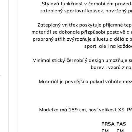
Stylová funkčnost v černobílém proved
zateplený sportovní kousek
, navržený p
Zateplený vnitřek poskytuje příjemné te
materiál
se dokonale přizpůsobí postavě a 
probraný střih zvýrazňuje siluetu a dělá z 
sport, ale i na každo
Minimalistický černobílý design umožňuje 
barev i vzorů z na
Materiál je pevnější a pokud váháte mezi
Modelka má 159 cm, nosí velikost XS. P
PRSA
PAS
CM
CM