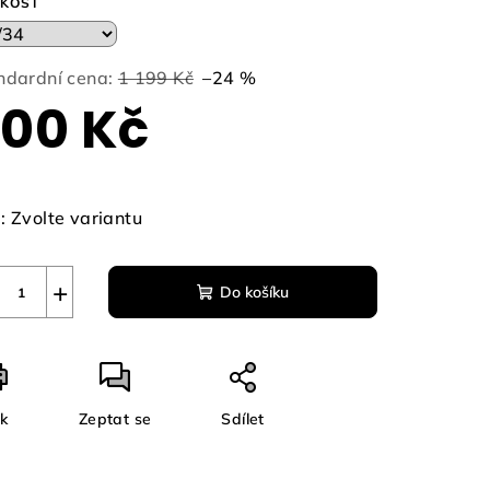
IKOST
ndardní cena:
1 199 Kč
–24 %
00 Kč
zdiček.
ná
a:
:
Zvolte variantu
+
Do košíku
sk
Zeptat se
Sdílet