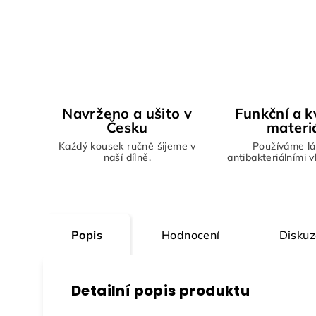
Navrženo a ušito v
Funkční a kv
Česku
materi
Každý kousek ručně šijeme v
Používáme lá
naší dílně.
antibakteriálními 
Popis
Hodnocení
Diskuz
Detailní popis produktu