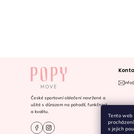
Z
Konta
á
p
info
a
České sportovní oblečení navržené a
t
ušité s důrazem na pohodlí, funkčnost
a kvalitu.
Tento web 
í
procházení
s jejich po