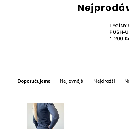
Nejprodá
LEGÍNY 
PUSH-U
1 200 K
Ř
a
Doporučujeme
Nejlevnější
Nejdražší
N
z
V
e
ý
n
p
í