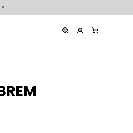
Hledat
Přihlášení
Nákupní
košík
ÍBREM