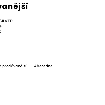
vanější
SILVER
P
č
ejprodávanější
Abecedně