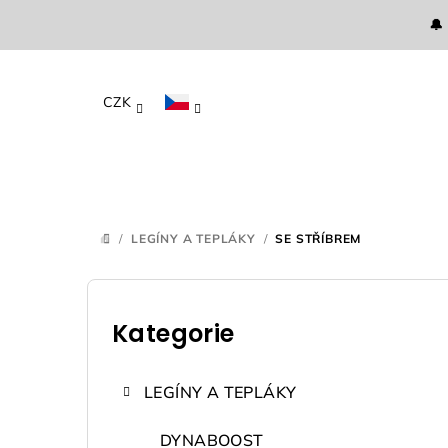
Přejít
🔔
na
obsah
CZK
/
LEGÍNY A TEPLÁKY
/
SE STŘÍBREM
DOMŮ
P
o
Kategorie
Přeskočit
kategorie
s
LEGÍNY A TEPLÁKY
t
DYNABOOST