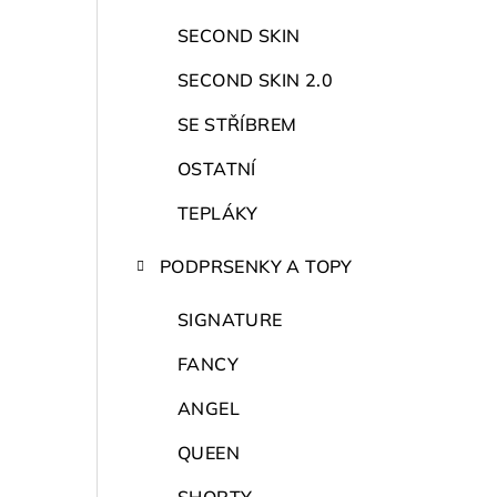
r
a
SECOND SKIN
n
SECOND SKIN 2.0
n
SE STŘÍBREM
í
OSTATNÍ
p
TEPLÁKY
a
PODPRSENKY A TOPY
n
SIGNATURE
e
FANCY
l
ANGEL
QUEEN