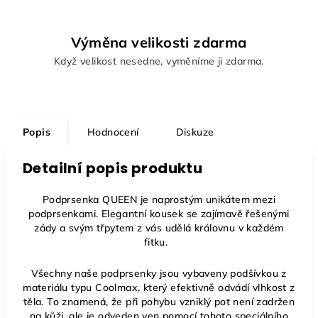
Výměna velikosti zdarma
Když velikost nesedne, vyměníme ji zdarma.
Popis
Hodnocení
Diskuze
Detailní popis produktu
Podprsenka QUEEN je naprostým unikátem mezi
podprsenkami. Elegantní kousek se zajímavě řešenými
zády a svým třpytem z vás udělá královnu v každém
fitku.
Všechny naše podprsenky jsou vybaveny podšívkou z
materiálu typu Coolmax, který efektivně odvádí vlhkost z
těla. To znamená, že při pohybu vzniklý pot není zadržen
na kůži, ale je odveden ven pomocí tohoto speciálního