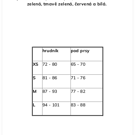
zelená, tmavě zelená, červená a bílá.
hrudník
pod prsy
XS
72 - 80
65 - 70
S
81 - 86
71 - 76
M
87 - 93
77 - 82
L
94 - 101
83 - 88