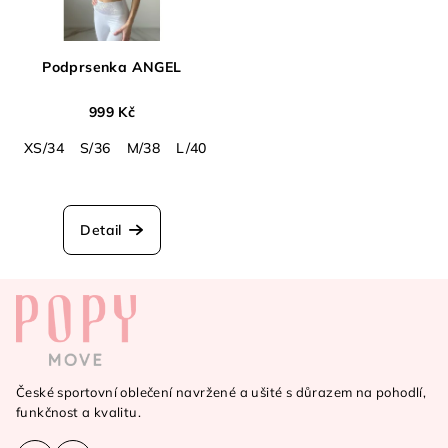
Podprsenka ANGEL
999 Kč
XS/34
S/36
M/38
L/40
Průměrné
hodnocení
produktu
Detail
je
5,0
Z
z
5
á
hvězdiček.
p
a
České sportovní oblečení navržené a ušité s důrazem na pohodlí,
t
funkčnost a kvalitu.
í