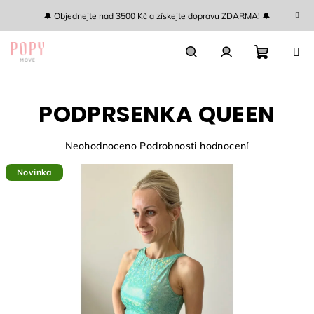
Přejít
🔔 Objednejte nad 3500 Kč a získejte dopravu ZDARMA! 🔔
na
obsah
Nákupn
Hledat
Přihlášení
PODPRSENKA QUEEN
košík
Průměrné
Neohodnoceno
Podrobnosti hodnocení
hodnocení
Novinka
produktu
je
0,0
z
5
hvězdiček.