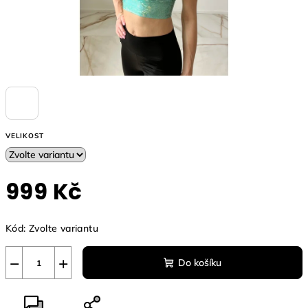
VELIKOST
999 Kč
Měrná
Kód:
Zvolte variantu
cena:
−
+
Do košíku