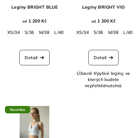
Legíny BRIGHT BLUE
Legíny BRIGHT VIO
1 200 Kč
1 200 Kč
od
od
XS/34
S/36
M/38
L/40
XL/42
XS/34
S/36
M/38
L/40
Průměrné
hodnocení
produktu
Detail
Detail
je
5,0
Úžasně třpytivé legíny, ve
z
kterých budete
5
nepřehlédnutelná.
hvězdiček.
Novinka