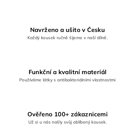
d
a
c
í
Navrženo a ušito v Česku
p
Každý kousek ručně šijeme v naší dílně.
r
v
k
y
v
Funkční a kvalitní materiál
ý
Používáme látky s antibakteriálními vlastnostmi
p
i
s
u
Ověřeno 100+ zákaznicemi
Už si u nás našly svůj oblíbený kousek.