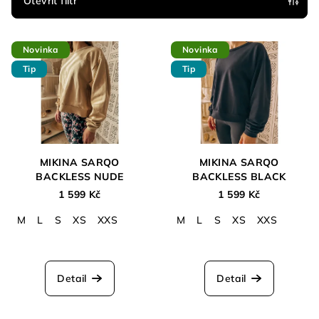
p
Otevřít filtr
r
V
o
Novinka
Novinka
ý
d
Tip
Tip
p
u
i
k
s
t
p
ů
r
MIKINA SARQO
MIKINA SARQO
o
BACKLESS NUDE
BACKLESS BLACK
d
1 599 Kč
1 599 Kč
u
M
L
S
XS
XXS
M
L
S
XS
XXS
k
t
ů
Detail
Detail