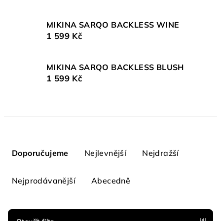
MIKINA SARQO BACKLESS WINE
1 599 Kč
MIKINA SARQO BACKLESS BLUSH
1 599 Kč
Ř
a
Doporučujeme
Nejlevnější
Nejdražší
z
e
Nejprodávanější
Abecedně
n
í