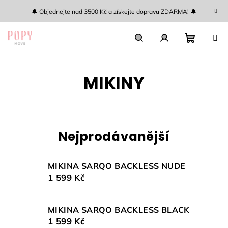
Přejít
🔔 Objednejte nad 3500 Kč a získejte dopravu ZDARMA! 🔔
na
obsah
Nákupn
Hledat
Přihlášení
MIKINY
košík
Nejprodávanější
MIKINA SARQO BACKLESS NUDE
1 599 Kč
MIKINA SARQO BACKLESS BLACK
1 599 Kč