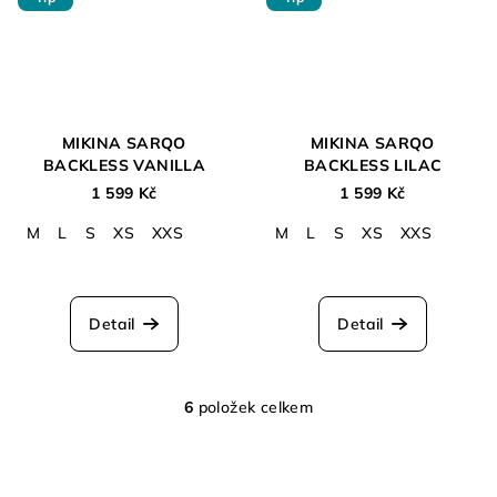
MIKINA SARQO
MIKINA SARQO
BACKLESS VANILLA
BACKLESS LILAC
1 599 Kč
1 599 Kč
M
L
S
XS
XXS
M
L
S
XS
XXS
Průměrné
hodnocení
produktu
Detail
Detail
je
5,0
z
5
6
položek celkem
O
hvězdiček.
v
l
á