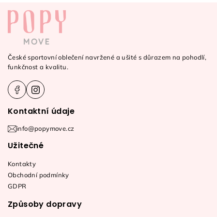
Z
á
p
a
České sportovní oblečení navržené a ušité s důrazem na pohodlí,
t
funkčnost a kvalitu.
í
Kontaktní údaje
info@popymove.cz
Užitečné
Kontakty
Obchodní podmínky
GDPR
Způsoby dopravy