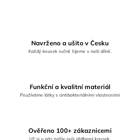
a
á
n
c
í
í
p
r
v
Navrženo a ušito v Česku
k
y
Každý kousek ručně šijeme v naší dílně.
v
ý
p
i
Funkční a kvalitní materiál
s
u
Používáme látky s antibakteriálními vlastnostmi
Ověřeno 100+ zákaznicemi
Už si u nás našly svůj oblíbený kousek.