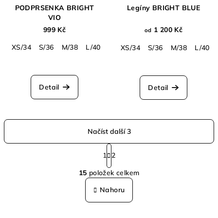
PODPRSENKA BRIGHT
Legíny BRIGHT BLUE
VIO
999 Kč
1 200 Kč
od
XS/34
S/36
M/38
L/40
XS/34
S/36
M/38
L/40
Průměrné
hodnocení
produktu
Detail
Detail
je
5,0
z
5
Načíst další 3
hvězdiček.
S
t
1
2
O
r
15
položek celkem
á
v
n
l
Nahoru
k
á
o
d
v