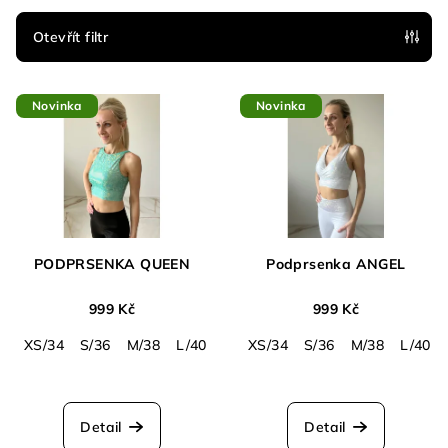
í
p
Otevřít filtr
r
V
o
Novinka
Novinka
ý
d
p
u
i
k
s
t
p
ů
r
PODPRSENKA QUEEN
Podprsenka ANGEL
o
d
999 Kč
999 Kč
u
XS/34
S/36
M/38
L/40
XS/34
S/36
M/38
L/40
k
Průměrné
t
hodnocení
ů
produktu
Detail
Detail
je