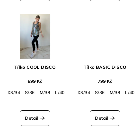
5,0
z
5
hvězdiček.
Tílko COOL DISCO
Tílko BASIC DISCO
899 Kč
799 Kč
XS/34
S/36
M/38
L/40
XL/42
XS/34
S/36
M/38
L/40
Detail
Detail