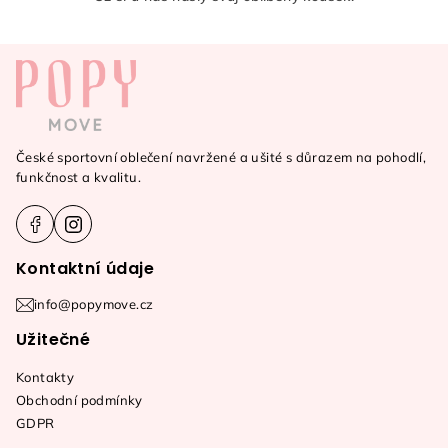
Z
á
p
a
České sportovní oblečení navržené a ušité s důrazem na pohodlí,
t
funkčnost a kvalitu.
í
Kontaktní údaje
info@popymove.cz
Užitečné
Kontakty
Obchodní podmínky
GDPR