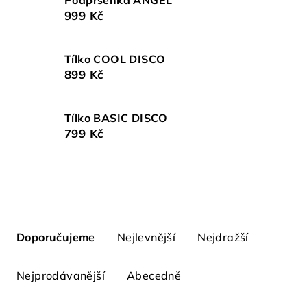
Podprsenka ANGEL
999 Kč
Tílko COOL DISCO
899 Kč
Tílko BASIC DISCO
799 Kč
Ř
a
Doporučujeme
Nejlevnější
Nejdražší
z
e
Nejprodávanější
Abecedně
n