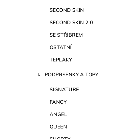
r
a
SECOND SKIN
n
SECOND SKIN 2.0
n
SE STŘÍBREM
í
OSTATNÍ
p
TEPLÁKY
a
PODPRSENKY A TOPY
n
SIGNATURE
e
FANCY
l
ANGEL
QUEEN