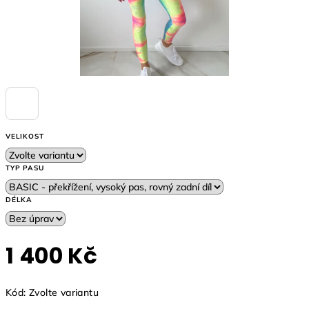
VELIKOST
TYP PASU
DÉLKA
1 400 Kč
Měrná
Kód:
Zvolte variantu
cena: