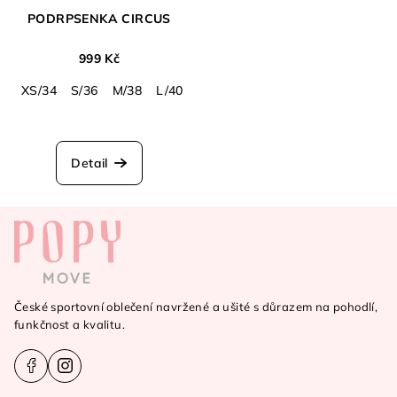
PODRPSENKA CIRCUS
999 Kč
XS/34
S/36
M/38
L/40
Detail
Z
á
p
a
České sportovní oblečení navržené a ušité s důrazem na pohodlí,
t
funkčnost a kvalitu.
í