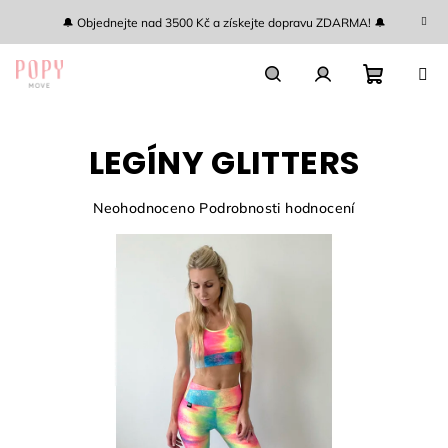
Přejít
🔔 Objednejte nad 3500 Kč a získejte dopravu ZDARMA! 🔔
na
obsah
Nákupn
Hledat
Přihlášení
LEGÍNY GLITTERS
košík
Průměrné
Neohodnoceno
Podrobnosti hodnocení
hodnocení
produktu
je
0,0
z
5
hvězdiček.