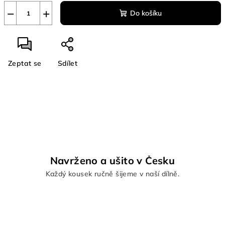
−
+
Do košíku
Zeptat se
Sdílet
Navrženo a ušito v Česku
Každý kousek ručně šijeme v naší dílně.