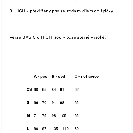
3. HIGH - překřížený pas se zadním dílem do špičky
Verze BASIC a HIGH jsou v pase stejně vysoké.
A - pas
B - sed
C - nohavice
XS
60 - 65
84 - 91
62
S
66 - 70
91 - 98
62
M
71 - 75
98 - 105
62
L
80 - 87
105 - 112
62