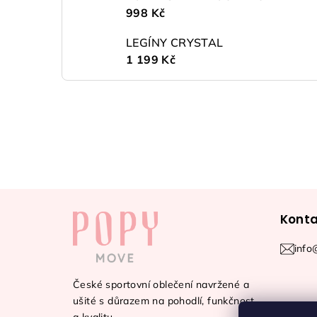
998 Kč
LEGÍNY CRYSTAL
1 199 Kč
Z
Konta
á
p
info
a
České sportovní oblečení navržené a
t
ušité s důrazem na pohodlí, funkčnost
a kvalitu.