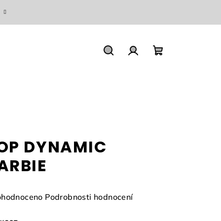
Hledat
Přihlášení
Nákupní
košík
OP DYNAMIC
ARBIE
měrné
hodnoceno
Podrobnosti hodnocení
nocení
duktu