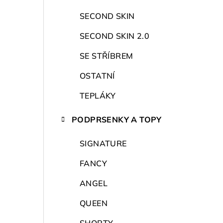
r
a
SECOND SKIN
n
SECOND SKIN 2.0
n
SE STŘÍBREM
í
OSTATNÍ
p
TEPLÁKY
a
PODPRSENKY A TOPY
n
SIGNATURE
e
FANCY
l
ANGEL
QUEEN