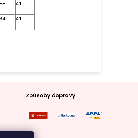
 88
41
 94
41
Způsoby dopravy