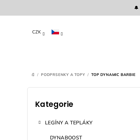
Přejít
🔔
na
obsah
CZK
/
PODPRSENKY A TOPY
/
TOP DYNAMIC BARBIE
DOMŮ
P
o
Kategorie
Přeskočit
kategorie
s
LEGÍNY A TEPLÁKY
t
DYNABOOST