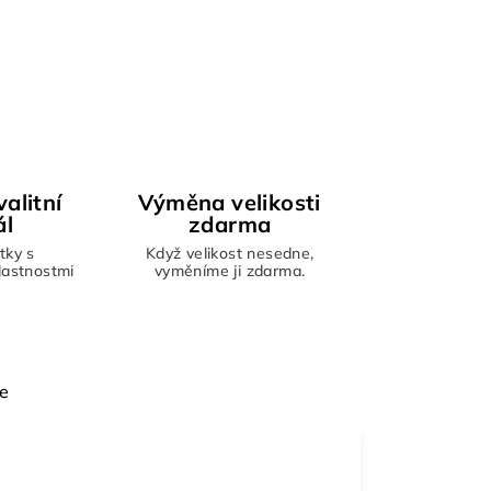
alitní
Výměna velikosti
ál
zdarma
tky s
Když velikost nesedne,
vlastnostmi
vyměníme ji zdarma.
e