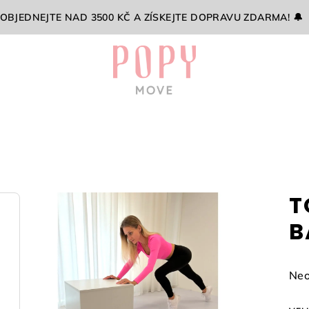
 OBJEDNEJTE NAD 3500 KČ A ZÍSKEJTE DOPRAVU ZDARMA! 🔔
T
B
Prů
Neo
hod
pro