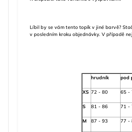
Líbil by se vám tento topík v jiné barvě? St
v posledním kroku objednávky. V případě nej
hrudník
pod 
XS
72 - 80
65 -
S
81 - 86
71 -
M
87 - 93
77 -