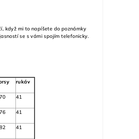
ačí, když mi to napíšete do poznámky
asností se s vámi spojím telefonicky.
prsy
rukáv
 70
41
 76
41
 82
41