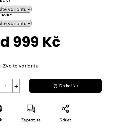
IKOST
PÁVKY
zdiček.
od
999 Kč
ná
a:
:
Zvolte variantu
+
Do košíku
sk
Zeptat se
Sdílet