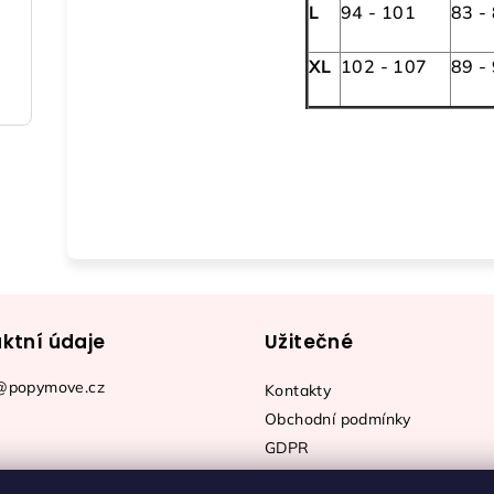
L
94 - 101
83 -
XL
102 - 107
89 -
ktní údaje
Užitečné
@popymove.cz
Kontakty
Obchodní podmínky
GDPR