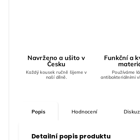
Navrženo a ušito v
Funkční a kv
Česku
materi
Každý kousek ručně šijeme v
Používáme lá
naší dílně.
antibakteriálními 
Popis
Hodnocení
Diskuz
Detailní popis produktu