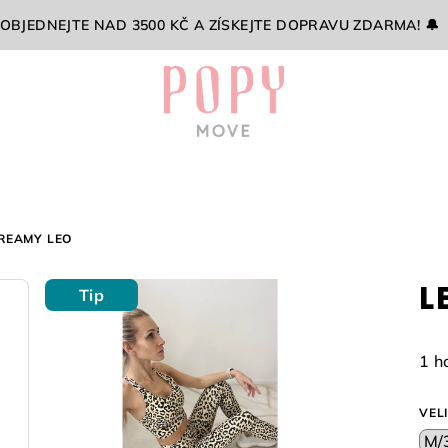
 OBJEDNEJTE NAD 3500 KČ A ZÍSKEJTE DOPRAVU ZDARMA! 🔔
CREAMY LEO
L
Tip
Prů
1 h
hod
pro
VEL
je