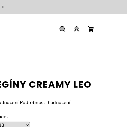
Hledat
Přihlášení
Nákupní
košík
EGÍNY CREAMY LEO
měrné
odnocení
Podrobnosti hodnocení
nocení
duktu
IKOST