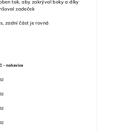
oben tak, aby zakrýval boky a díky
enšoval zadeček
s, zadní část je rovná
C - nohavice
62
62
62
62