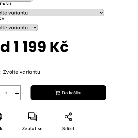
 PASU
KA
zdiček.
od
1 199 Kč
ná
a:
:
Zvolte variantu
+
Do košíku
sk
Zeptat se
Sdílet