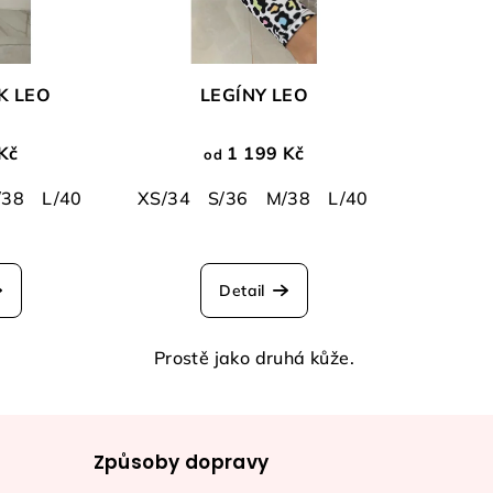
K LEO
LEGÍNY LEO
Kč
1 199 Kč
od
/38
L/40
XS/34
S/36
M/38
L/40
XL/42
Průměrné
hodnocení
Detail
produktu
je
5,0
Prostě jako druhá kůže.
z
5
hvězdiček.
Způsoby dopravy