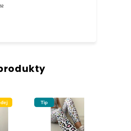
62
 produkty
dej
Tip