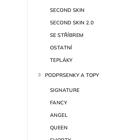
r
a
SECOND SKIN
n
SECOND SKIN 2.0
n
SE STŘÍBREM
í
OSTATNÍ
p
TEPLÁKY
a
PODPRSENKY A TOPY
n
SIGNATURE
e
FANCY
l
ANGEL
QUEEN