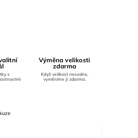
alitní
Výměna velikosti
ál
zdarma
tky s
Když velikost nesedne,
vlastnostmi
vyměníme ji zdarma.
kuze