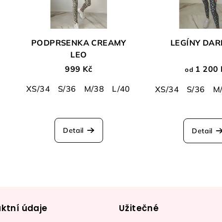
PODPRSENKA CREAMY
LEGÍNY DAR
LEO
999 Kč
1 200 
od
XS/34
S/36
M/38
L/40
XS/34
S/36
M
Detail
Detail
ktní údaje
Užitečné