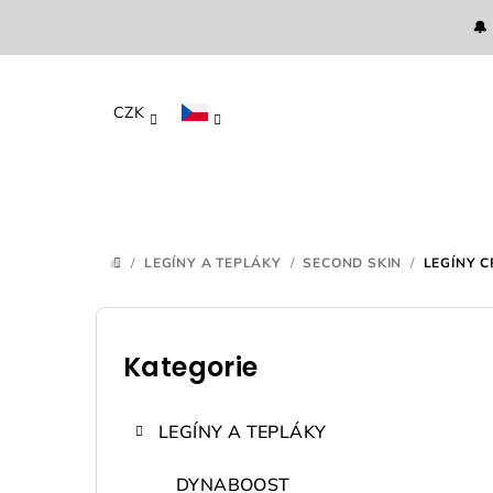
Přejít
🔔
na
obsah
CZK
/
LEGÍNY A TEPLÁKY
/
SECOND SKIN
/
LEGÍNY 
DOMŮ
P
o
Kategorie
Přeskočit
kategorie
s
LEGÍNY A TEPLÁKY
t
DYNABOOST