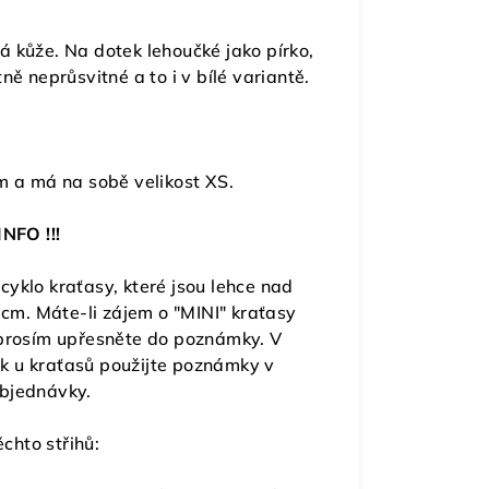
á kůže. Na dotek lehoučké jako pírko,
ně neprůsvitné a to i v bílé variantě.
m a má na sobě velikost XS.
INFO !!!
 cyklo kraťasy, které jsou lehce nad
 cm. Máte-li zájem o "MINI" kraťasy
 prosím upřesněte do poznámky. V
k u kraťasů použijte poznámky v
objednávky.
chto střihů: