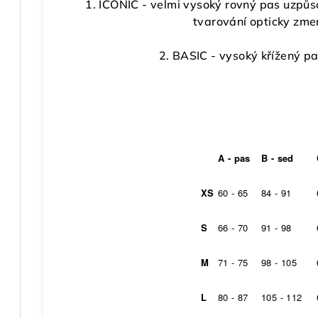
1. ICONIC - velmi vysoký rovný pas uzpůs
tvarování opticky zm
2. BASIC - vysoký křížený pa
A - pas
B - sed
XS
60 - 65
84 - 91
S
66 - 70
91 - 98
M
71 - 75
98 - 105
L
80 - 87
105 - 112