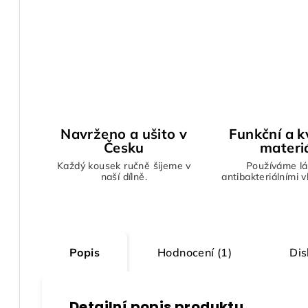
Navrženo a ušito v
Funkční a kv
Česku
materi
Každý kousek ručně šijeme v
Používáme lá
naší dílně.
antibakteriálními 
Popis
Hodnocení (1)
Dis
Detailní popis produktu