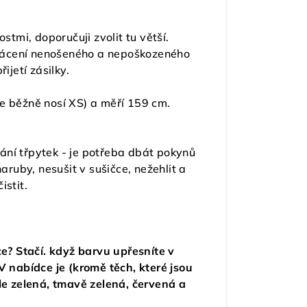
tmi, doporučuji zvolit tu větší.
rácení nenošeného a nepoškozeného
ijetí zásilky.
e běžně nosí XS) a měří 159 cm.
ání třpytek - je potřeba dbát pokynů
aruby, nesušit v sušičce, nežehlit a
istit.
tce? Stačí. když barvu upřesníte v
nabídce je (kromě těch, které jsou
le zelená, tmavě zelená, červená a