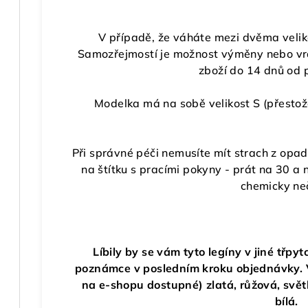
V případě, že váháte mezi dvěma velikos
Samozřejmostí je možnost výměny nebo v
zboží do 14 dnů od př
Modelka má na sobě velikost S (přestož
Při správné péči nemusíte mít strach z opad
na štítku s pracími pokyny - prát na 30 a n
chemicky neč
Líbily by se vám tyto legíny v jiné třpy
poznámce v posledním kroku objednávky. V 
na e-shopu dostupné) zlatá, růžová, svět
bílá.