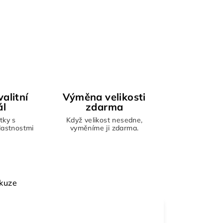
alitní
Výměna velikosti
ál
zdarma
tky s
Když velikost nesedne,
vlastnostmi
vyměníme ji zdarma.
kuze