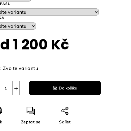
 PASU
KA
zdiček.
od
1 200 Kč
ná
a:
:
Zvolte variantu
+
Do košíku
sk
Zeptat se
Sdílet