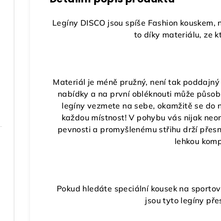
Legíny DISCO jsou spíše Fashion kouskem, n
to díky materiálu, ze k
Materiál je méně pružný, není tak poddajný 
nabídky a na první obléknouti může působit 
legíny vezmete na sebe, okamžitě se do n
každou místnost! V pohybu vás nijak neom
pevnosti a promyšlenému střihu drží přesn
lehkou komp
Pokud hledáte speciální kousek na sportovn
jsou tyto legíny př