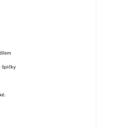
dílem
 špičky
ké.