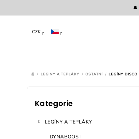
Přejít
🔔
na
obsah
CZK
/
LEGÍNY A TEPLÁKY
/
OSTATNÍ
/
LEGÍNY DISCO
DOMŮ
P
o
Kategorie
Přeskočit
kategorie
s
LEGÍNY A TEPLÁKY
t
DYNABOOST