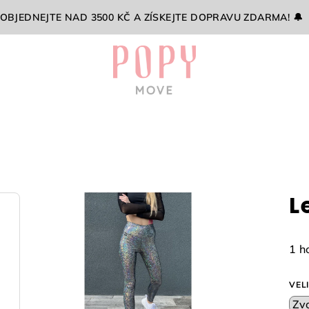
 OBJEDNEJTE NAD 3500 KČ A ZÍSKEJTE DOPRAVU ZDARMA! 🔔
L
Prů
1 h
hod
pro
VEL
je