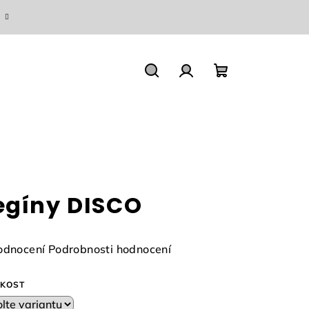
Hledat
Přihlášení
Nákupní
košík
egíny DISCO
měrné
odnocení
Podrobnosti hodnocení
nocení
duktu
IKOST