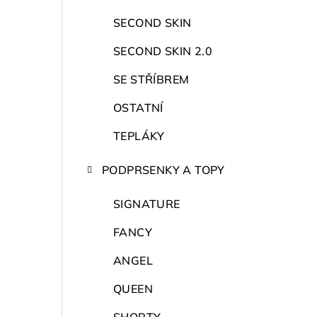
r
a
SECOND SKIN
n
SECOND SKIN 2.0
n
SE STŘÍBREM
í
OSTATNÍ
p
TEPLÁKY
a
PODPRSENKY A TOPY
n
SIGNATURE
e
FANCY
l
ANGEL
QUEEN