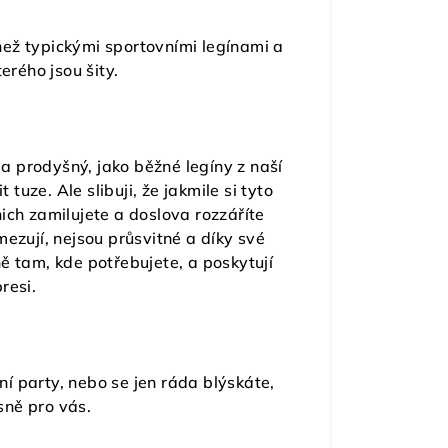
ež typickými sportovními legínami a
terého jsou šity.
a prodyšný, jako běžné legíny z naší
tuze. Ale slibuji, že jakmile si tyto
ich zamilujete a doslova rozzáříte
ezují, nejsou průsvitné a díky své
ě tam, kde potřebujete, a poskytují
resi.
í party, nebo se jen ráda blýskáte,
esně pro vás.