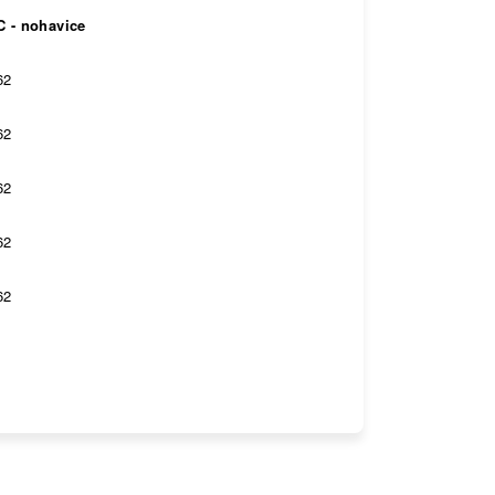
C - nohavice
62
62
62
62
62