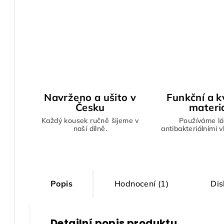
Navrženo a ušito v
Funkční a kv
Česku
materi
Každý kousek ručně šijeme v
Používáme lá
naší dílně.
antibakteriálními 
Popis
Hodnocení (1)
Dis
Detailní popis produktu