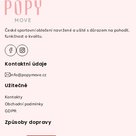
á
p
a
České sportovní oblečení navržené a ušité s důrazem na pohodlí,
t
funkčnost a kvalitu.
í
Kontaktní údaje
info@popymove.cz
Užitečné
Kontakty
Obchodní podmínky
GDPR
Způsoby dopravy