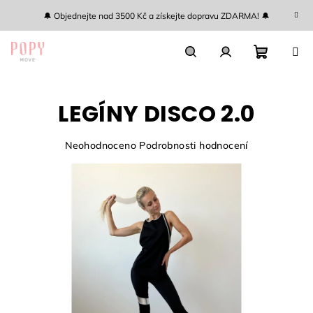
Přejít
🔔 Objednejte nad 3500 Kč a získejte dopravu ZDARMA! 🔔
na
obsah
Nákupn
Hledat
Přihlášení
LEGÍNY DISCO 2.0
košík
Průměrné
Neohodnoceno
Podrobnosti hodnocení
hodnocení
produktu
je
0,0
z
5
hvězdiček.