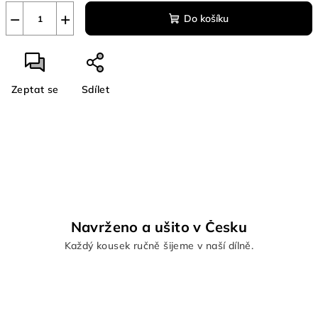
−
+
Do košíku
Zeptat se
Sdílet
Navrženo a ušito v Česku
Každý kousek ručně šijeme v naší dílně.