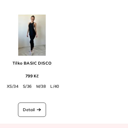
Tílko BASIC DISCO
799 Kč
XS/34
S/36
M/38
L/40
XL/42
Detail
Z