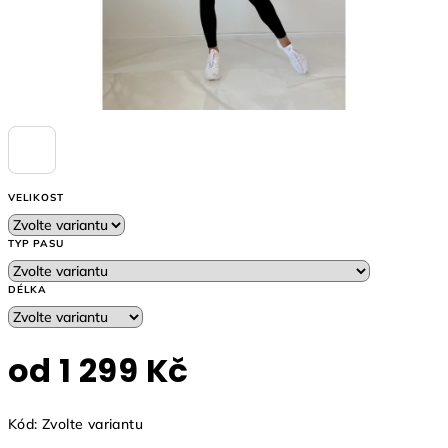
VELIKOST
TYP PASU
DÉLKA
od
1 299 Kč
Měrná
Kód:
Zvolte variantu
cena: