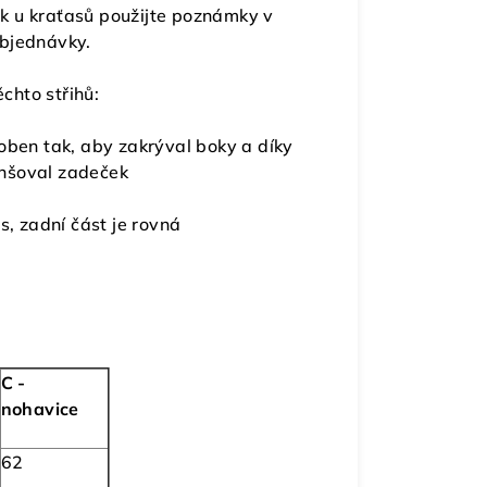
k u kraťasů použijte poznámky v
objednávky.
chto střihů:
oben tak, aby zakrýval boky a díky
enšoval zadeček
s, zadní část je rovná
C -
nohavice
62