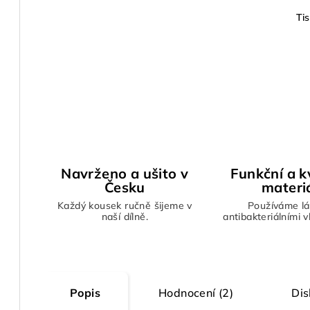
Ti
Navrženo a ušito v
Funkční a kv
Česku
materi
Každý kousek ručně šijeme v
Používáme lá
naší dílně.
antibakteriálními 
Popis
Hodnocení (2)
Dis