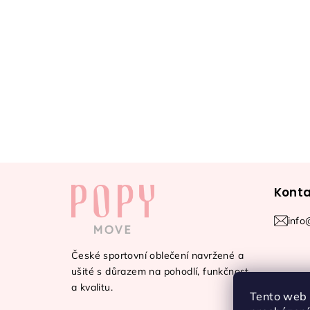
Z
Konta
á
p
info
a
České sportovní oblečení navržené a
t
ušité s důrazem na pohodlí, funkčnost
a kvalitu.
Tento web 
í