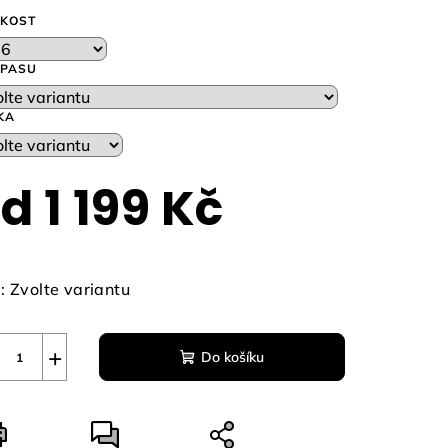
IKOST
 PASU
zdiček.
KA
od
1 199 Kč
ná
a:
:
Zvolte variantu
+
Do košíku