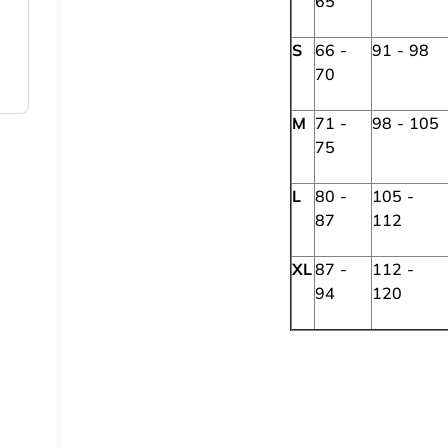
65
S
66 -
91 - 98
70
M
71 -
98 - 105
75
L
80 -
105 -
87
112
XL
87 -
112 -
94
120