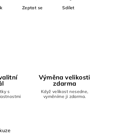
sk
Zeptat se
Sdílet
alitní
Výměna velikosti
ál
zdarma
tky s
Když velikost nesedne,
vlastnostmi
vyměníme ji zdarma.
kuze