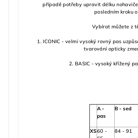
případě potřeby upravit délku nohaviče
posledním kroku 
Vybírat můžete z tě
1. ICONIC - velmi vysoký rovný pas uzpůs
tvarování opticky zm
2. BASIC - vysoký křížený pa
A -
B - sed
pas
XS
60 -
84 - 91