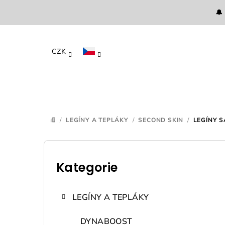
Přejít
🔔
na
obsah
CZK
/
LEGÍNY A TEPLÁKY
/
SECOND SKIN
/
LEGÍNY S
DOMŮ
P
o
Kategorie
Přeskočit
kategorie
s
LEGÍNY A TEPLÁKY
t
DYNABOOST