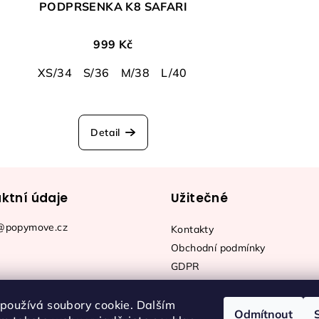
PODPRSENKA K8 SAFARI
999 Kč
XS/34
S/36
M/38
L/40
Detail
ktní údaje
Užitečné
@popymove.cz
Kontakty
Obchodní podmínky
GDPR
používá soubory cookie. Dalším
Odmítnout