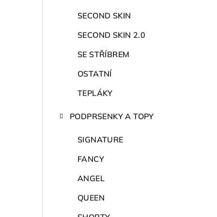
r
a
SECOND SKIN
n
SECOND SKIN 2.0
n
SE STŘÍBREM
í
OSTATNÍ
p
TEPLÁKY
a
PODPRSENKY A TOPY
n
SIGNATURE
e
FANCY
l
ANGEL
QUEEN