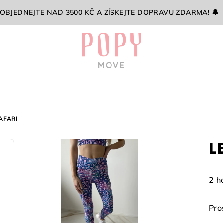
 OBJEDNEJTE NAD 3500 KČ A ZÍSKEJTE DOPRAVU ZDARMA! 🔔
AFARI
L
Prů
2 h
hod
pro
Pro
je