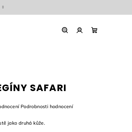
Hledat
Přihlášení
Nákupní
košík
EGÍNY SAFARI
měrné
odnocení
Podrobnosti hodnocení
nocení
duktu
stě jako druhá kůže.