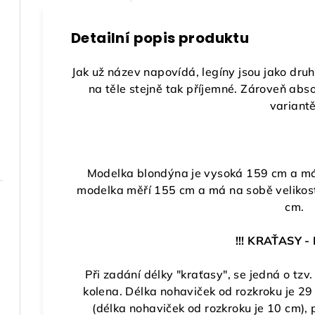
Detailní popis produktu
Jak už název napovídá, legíny jsou jako druh
na těle stejně tak příjemné. Zároveň absol
variantě
Modelka blondýna je vysoká 159 cm a má
modelka měří 155 cm a má na sobě velikost
cm.
!!! KRAŤASY - 
Při zadání délky "kraťasy", se jedná o tzv.
kolena. Délka nohaviček od rozkroku je 29
(délka nohaviček od rozkroku je 10 cm),