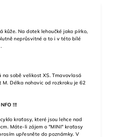
á kůže. Na dotek lehoučké jako pírko,
utně neprůsvitné a to i v této bílé
.
 na sobě velikost XS. Tmavovlasá
 M. Délka nohavic od rozkroku je 62
INFO !!!
 cyklo kraťasy, které jsou lehce nad
 cm. Máte-li zájem o "MINI" kraťasy
 prosím upřesněte do poznámky. V