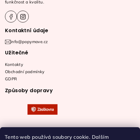
funkčnost a kvalitu.
í
Kontaktní údaje
info@popymove.cz
Užitečné
Kontakty
Obchodní podmínky
GDPR
Způsoby dopravy
Tento web používá soubory cookie. Dalším