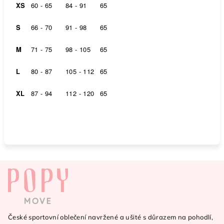
XS
60 - 65
84 - 91
65
S
66 - 70
91 - 98
65
M
71 - 75
98 - 105
65
L
80 - 87
105 - 112
65
XL
87 - 94
112 - 120
65
Z
á
p
a
České sportovní oblečení navržené a ušité s důrazem na pohodlí,
t