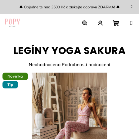
Přejít
🔔 Objednejte nad 3500 Kč a získejte dopravu ZDARMA! 🔔
na
obsah
Nákupn
Hledat
Přihlášení
LEGÍNY YOGA SAKURA
košík
Průměrné
Neohodnoceno
Podrobnosti hodnocení
hodnocení
Novinka
produktu
je
Tip
0,0
z
5
hvězdiček.