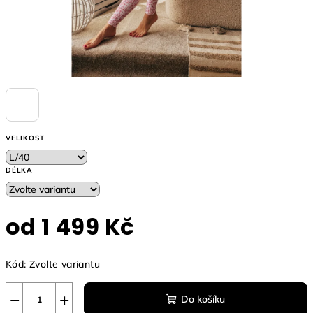
VELIKOST
DÉLKA
od
1 499 Kč
Měrná
Kód:
Zvolte variantu
cena:
−
+
Do košíku