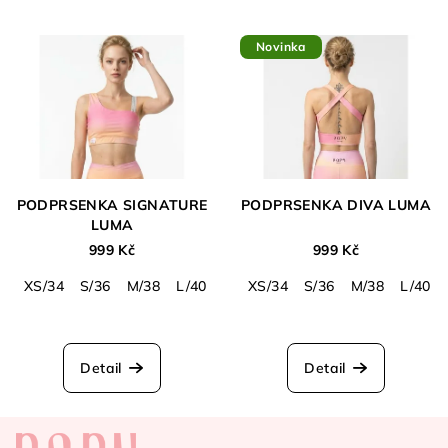
Novinka
PODPRSENKA SIGNATURE
PODPRSENKA DIVA LUMA
LUMA
999 Kč
999 Kč
XS/34
S/36
M/38
L/40
XS/34
S/36
M/38
L/40
Průměrné
hodnocení
produktu
Detail
Detail
je
5,0
Z
z
5