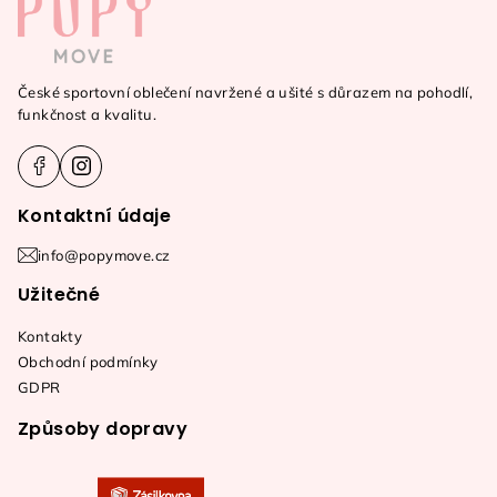
á
hvězdiček.
p
a
České sportovní oblečení navržené a ušité s důrazem na pohodlí,
t
funkčnost a kvalitu.
í
Kontaktní údaje
info@popymove.cz
Užitečné
Kontakty
Obchodní podmínky
GDPR
Způsoby dopravy