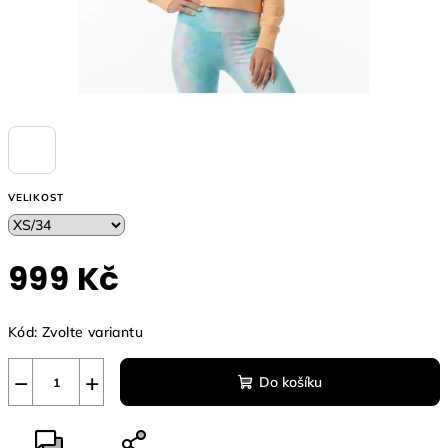
VELIKOST
999 Kč
Měrná
Kód:
Zvolte variantu
cena:
−
+
Do košíku