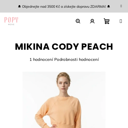
Přejít
🔔 Objednejte nad 3500 Kč a získejte dopravu ZDARMA! 🔔
na
obsah
Nákupn
Hledat
Přihlášení
MIKINA CODY PEACH
košík
Průměrné
1 hodnocení
Podrobnosti hodnocení
hodnocení
produktu
je
5,0
z
5
hvězdiček.