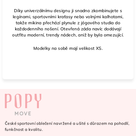
Díky univerzálnímu designu ji snadno zkombinujete s
legínami, sportovními kraťasy nebo volnými kalhotami,
takže mikina přechází plynule z jógového studia do
každodenního nošení. Otevřená záda navíc dodávají
outfitu
moderní, trendy nádech
, aniž by byla omezující.
Modelky na sobě mají velikost XS.
Z
á
p
a
České sportovní oblečení navržené a ušité s důrazem na pohodlí,
t
funkčnost a kvalitu.
í