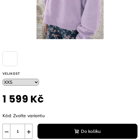
VELIKOST
1 599 Kč
Měrná
Kód:
Zvolte variantu
cena:
−
+
Do košíku