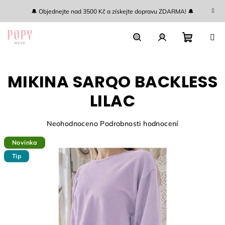
Přejít
🔔 Objednejte nad 3500 Kč a získejte dopravu ZDARMA! 🔔
na
obsah
Nákupn
Hledat
Přihlášení
MIKINA SARQO BACKLESS
košík
LILAC
Průměrné
Neohodnoceno
Podrobnosti hodnocení
hodnocení
Novinka
produktu
je
Tip
0,0
z
5
hvězdiček.