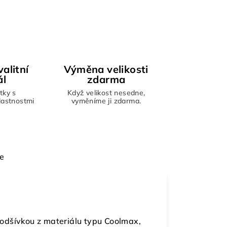
alitní
Výměna velikosti
ál
zdarma
tky s
Když velikost nesedne,
vlastnostmi
vyměníme ji zdarma.
e
odšívkou z materiálu typu Coolmax,