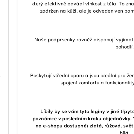
který efektivně odvádí vlhkost z těla. To zn
zadržen na kůži, ale je odveden ven pom
Naše podprsenky rovněž disponují vyjímat
pohodlí
Poskytují střední oporu a jsou ideální pro že
spojení komfortu a funkcionalit
Líbily by se vám tyto legíny v jiné třpy
poznámce v posledním kroku objednávky. V 
na e-shopu dostupné) zlatá, růžová, svět
bílá.