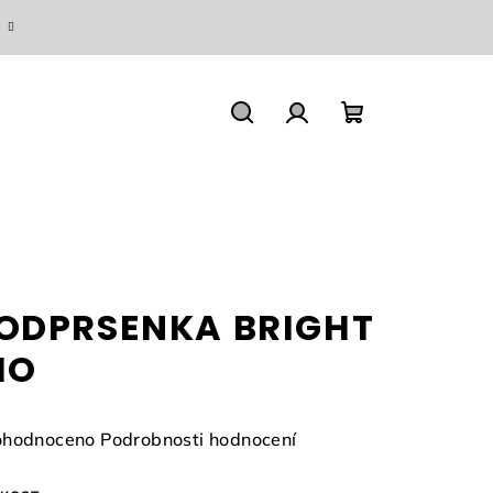
Hledat
Přihlášení
Nákupní
košík
ODPRSENKA BRIGHT
IO
měrné
hodnoceno
Podrobnosti hodnocení
nocení
duktu