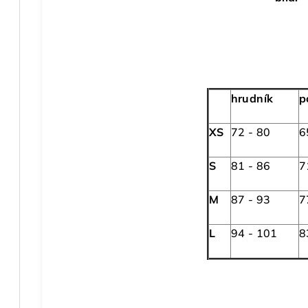
hrudník
p
XS
72 - 80
6
S
81 - 86
7
M
87 - 93
7
L
94 - 101
8