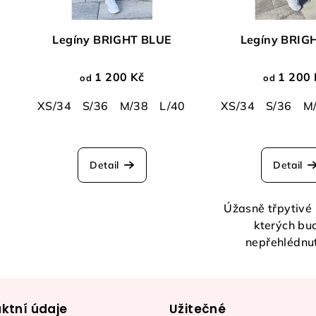
Legíny BRIGHT BLUE
Legíny BRIG
1 200 Kč
1 200 
od
od
XS/34
S/36
M/38
L/40
XL/42
XS/34
S/36
M
Průměrné
hodnocení
Detail
Detail
produktu
je
5,0
Úžasně třpytivé 
z
kterých bu
5
nepřehlédnu
hvězdiček.
ktní údaje
Užitečné