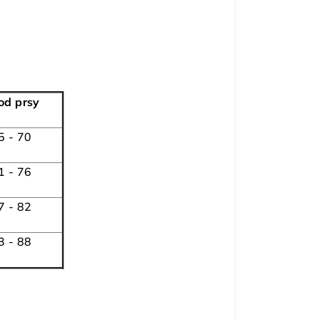
od prsy
5 - 70
1 - 76
7 - 82
3 - 88