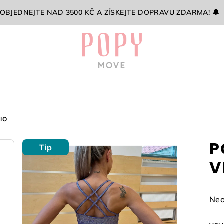
 OBJEDNEJTE NAD 3500 KČ A ZÍSKEJTE DOPRAVU ZDARMA! 🔔
IO
P
Tip
V
Prů
Neo
hod
pro