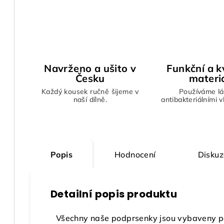
Navrženo a ušito v
Funkční a kv
Česku
materi
Každý kousek ručně šijeme v
Používáme lá
naší dílně.
antibakteriálními 
Popis
Hodnocení
Diskuz
Detailní popis produktu
Všechny naše podprsenky jsou vybaveny p