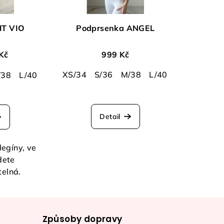
HT VIO
Podprsenka ANGEL
Kč
999 Kč
XS/34
S/36
M/38
L/40
/38
L/40
XL/42
Průměrné
hodnocení
Detail
produktu
je
5,0
legíny, ve
z
dete
5
telná.
hvězdiček.
Způsoby dopravy