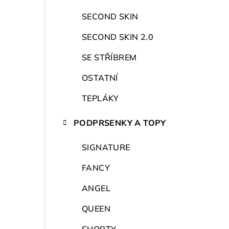
r
a
SECOND SKIN
n
SECOND SKIN 2.0
n
SE STŘÍBREM
í
OSTATNÍ
p
TEPLÁKY
a
PODPRSENKY A TOPY
n
SIGNATURE
e
FANCY
l
ANGEL
QUEEN