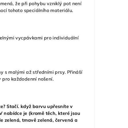
amená, že při pohybu vzniklý pot není
ocí tohoto speciálního materiálu.
elnými vycpávkami pro individuální
.
ny s malými až středními prsy. Přináší
y pro každodenní nošení.
tce? Stačí. když barvu upřesníte v
nabídce je (kromě těch, které jsou
le zelená, tmavě zelená, červená a