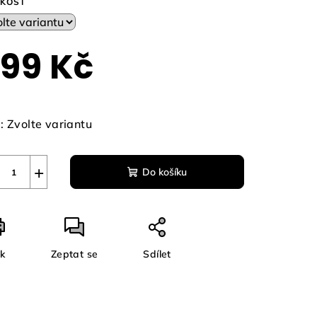
IKOST
99 Kč
zdiček.
ná
a:
:
Zvolte variantu
+
Do košíku
sk
Zeptat se
Sdílet