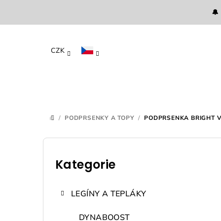
Přejít
🔔
na
obsah
CZK
/
PODPRSENKY A TOPY
/
PODPRSENKA BRIGHT V
DOMŮ
P
o
Kategorie
Přeskočit
kategorie
s
LEGÍNY A TEPLÁKY
t
DYNABOOST