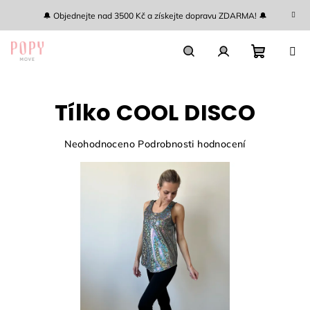
Přejít
🔔 Objednejte nad 3500 Kč a získejte dopravu ZDARMA! 🔔
na
obsah
Nákupn
Hledat
Přihlášení
Tílko COOL DISCO
košík
Průměrné
Neohodnoceno
Podrobnosti hodnocení
hodnocení
produktu
je
0,0
z
5
hvězdiček.