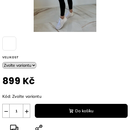
VELIKOST
899 Kč
Měrná
Kód:
Zvolte variantu
cena:
−
+
Do košíku