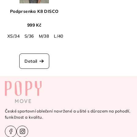
Podprsenka K8 DISCO
999 Kč
XS/34
S/36
M/38
L/40
Detail
Z
á
p
a
České sportovní oblečení navržené a ušité s důrazem na pohodlí,
t
funkčnost a kvalitu.
í