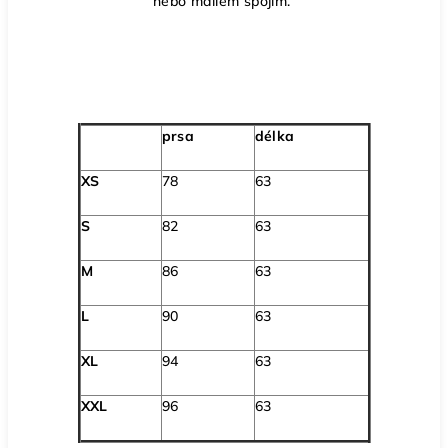
nebo mailem spojím.
prsa
délka
XS
78
63
S
82
63
M
86
63
L
90
63
XL
94
63
XXL
96
63