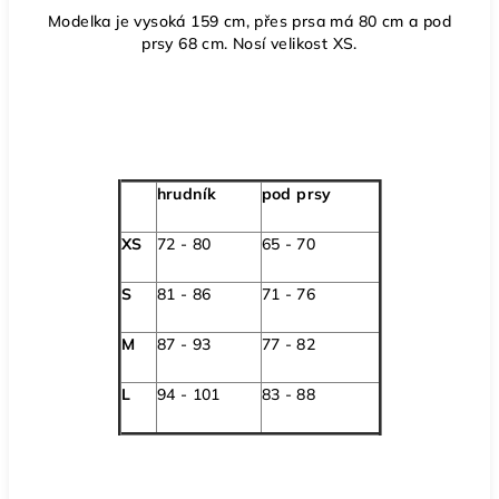
Modelka je vysoká 159 cm, přes prsa má 80 cm a pod
prsy 68 cm. Nosí velikost XS.
hrudník
pod prsy
XS
72 - 80
65 - 70
S
81 - 86
71 - 76
M
87 - 93
77 - 82
L
94 - 101
83 - 88