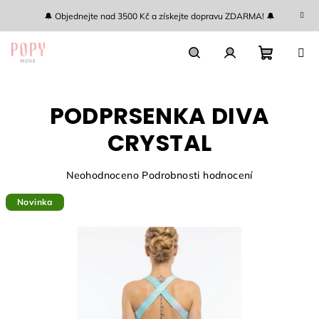
Přejít
🔔 Objednejte nad 3500 Kč a získejte dopravu ZDARMA! 🔔
na
obsah
Nákupn
Hledat
Přihlášení
PODPRSENKA DIVA
košík
CRYSTAL
Průměrné
Neohodnoceno
Podrobnosti hodnocení
hodnocení
Novinka
produktu
je
0,0
z
5
hvězdiček.