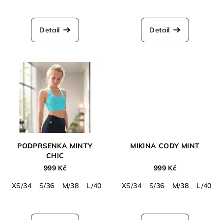
Průměrné
hodnocení
produktu
Detail
Detail
je
5,0
z
5
hvězdiček.
PODPRSENKA MINTY
MIKINA CODY MINT
CHIC
999 Kč
999 Kč
XS/34
S/36
M/38
L/40
XS/34
S/36
M/38
L/40