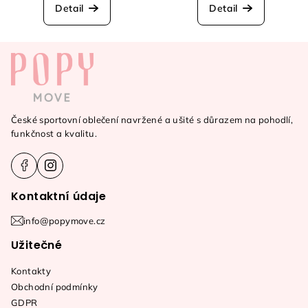
Detail
Detail
Z
á
p
a
České sportovní oblečení navržené a ušité s důrazem na pohodlí,
t
funkčnost a kvalitu.
í
Kontaktní údaje
info@popymove.cz
Užitečné
Kontakty
Obchodní podmínky
GDPR