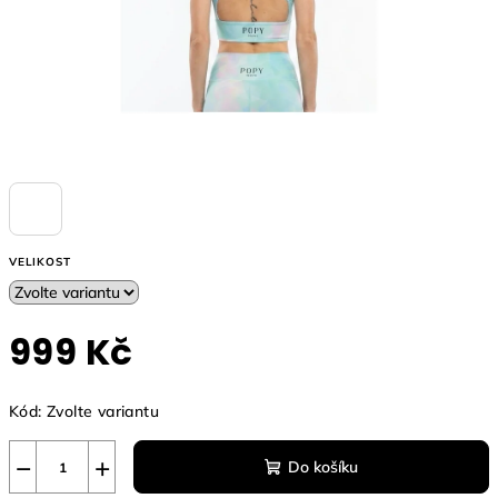
VELIKOST
999 Kč
Měrná
Kód:
Zvolte variantu
cena:
−
+
Do košíku