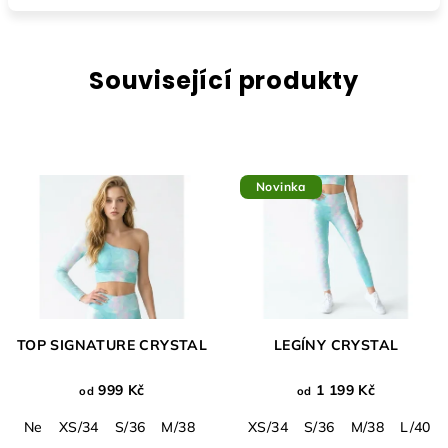
Související produkty
Novinka
TOP SIGNATURE CRYSTAL
LEGÍNY CRYSTAL
999 Kč
1 199 Kč
od
od
Ne
XS/34
S/36
M/38
L/40
XS/34
XL/42
S/36
M/38
L/40