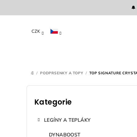
Přejít
🔔
na
obsah
CZK
/
PODPRSENKY A TOPY
/
TOP SIGNATURE CRYST
DOMŮ
P
o
Kategorie
Přeskočit
kategorie
s
LEGÍNY A TEPLÁKY
t
DYNABOOST