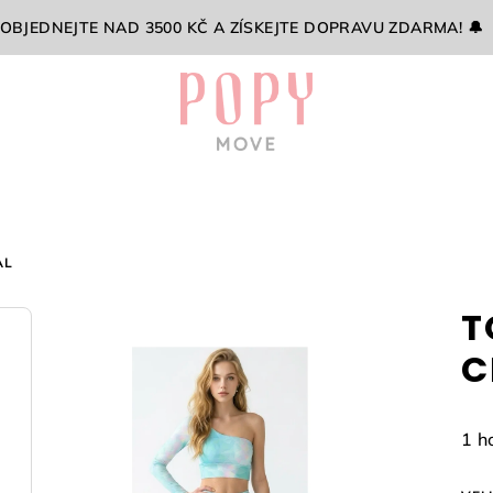
 OBJEDNEJTE NAD 3500 KČ A ZÍSKEJTE DOPRAVU ZDARMA! 🔔
AL
T
C
Prů
1 h
hod
pro