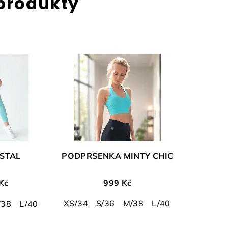
 produkty
YSTAL
PODPRSENKA MINTY CHIC
Kč
999 Kč
XS/34
S/36
M/38
L/40
/38
L/40
XL/42