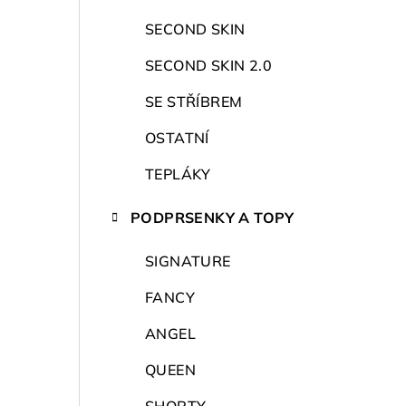
r
a
SECOND SKIN
n
SECOND SKIN 2.0
n
SE STŘÍBREM
í
OSTATNÍ
p
TEPLÁKY
a
PODPRSENKY A TOPY
n
SIGNATURE
e
FANCY
l
ANGEL
QUEEN