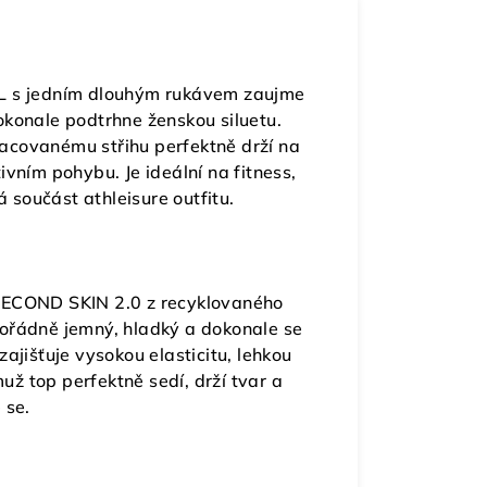
L s jedním dlouhým rukávem zaujme
konale podtrhne ženskou siluetu.
acovanému střihu perfektně drží na
tivním pohybu. Je ideální na fitness,
 součást athleisure outfitu.
 SECOND SKIN 2.0 z recyklovaného
mořádně jemný, hladký a dokonale se
ajišťuje vysokou elasticitu, lehkou
ž top perfektně sedí, drží tvar a
 se.