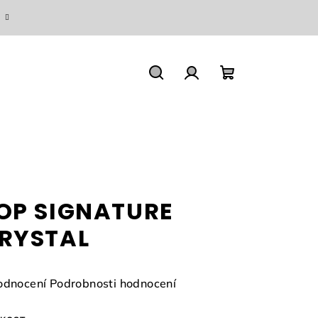
Hledat
Přihlášení
Nákupní
košík
OP SIGNATURE
RYSTAL
měrné
odnocení
Podrobnosti hodnocení
nocení
duktu