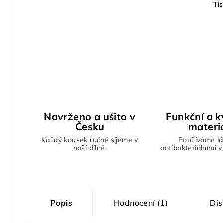
Ti
Navrženo a ušito v
Funkční a kv
Česku
materi
Každý kousek ručně šijeme v
Používáme lá
naší dílně.
antibakteriálními 
Popis
Hodnocení (1)
Dis