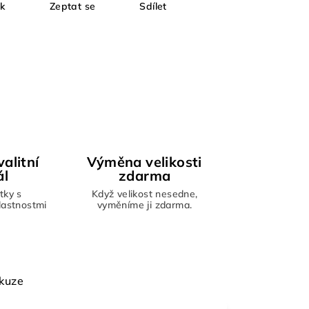
sk
Zeptat se
Sdílet
alitní
Výměna velikosti
ál
zdarma
tky s
Když velikost nesedne,
vlastnostmi
vyměníme ji zdarma.
kuze