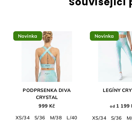
Související
Novinka
Novinka
PODPRSENKA DIVA
LEGÍNY CR
CRYSTAL
999 Kč
1 199 
od
XS/34
S/36
M/38
L/40
XS/34
S/36
M