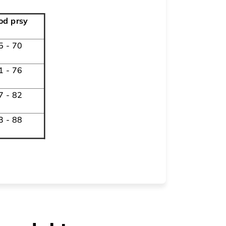
od prsy
5 - 70
1 - 76
7 - 82
3 - 88