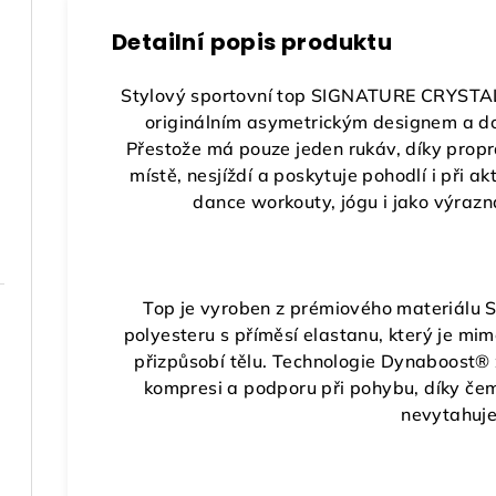
Detailní popis produktu
Stylový sportovní top SIGNATURE CRYSTA
originálním asymetrickým designem a do
Přestože má pouze jeden rukáv, díky propr
místě, nesjíždí a poskytuje pohodlí i při ak
dance workouty, jógu i jako výrazná
Top je vyroben z prémiového materiálu
polyesteru s příměsí elastanu, který je mi
přizpůsobí tělu. Technologie Dynaboost® z
kompresi a podporu při pohybu, díky čemu
nevytahuje