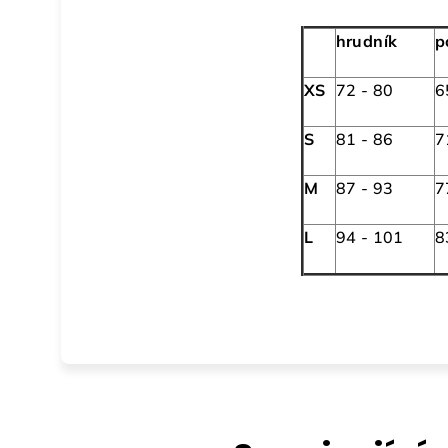
hrudník
p
XS
72 - 80
6
S
81 - 86
7
M
87 - 93
7
L
94 - 101
8