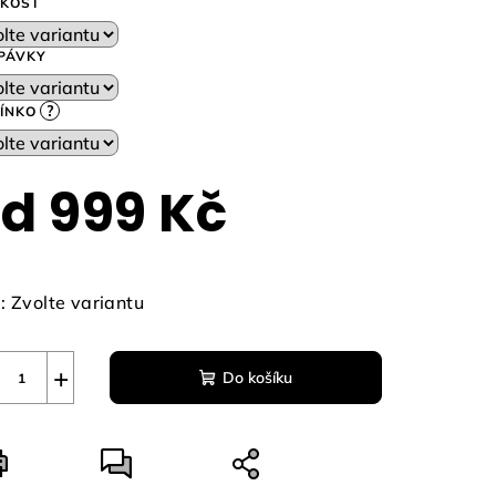
IKOST
PÁVKY
?
ÍNKO
zdiček.
od
999 Kč
ná
a:
:
Zvolte variantu
+
Do košíku