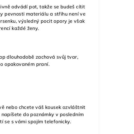
ivně odvádí pot, takže se budeš cítit
y pevnosti materiálu a střihu není ve
rsenku, výsledný pocit opory je však
rencí každé ženy.
top dlouhodobě zachová svůj tvar,
i po opakovaném praní.
vě nebo chcete váš kousek ozvláštnit
o napíšete do poznámky v posledním
í se s vámi spojím telefonicky.