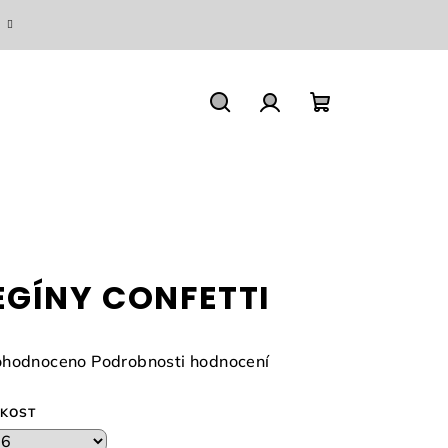
Hledat
Přihlášení
Nákupní
košík
EGÍNY CONFETTI
měrné
hodnoceno
Podrobnosti hodnocení
nocení
duktu
IKOST