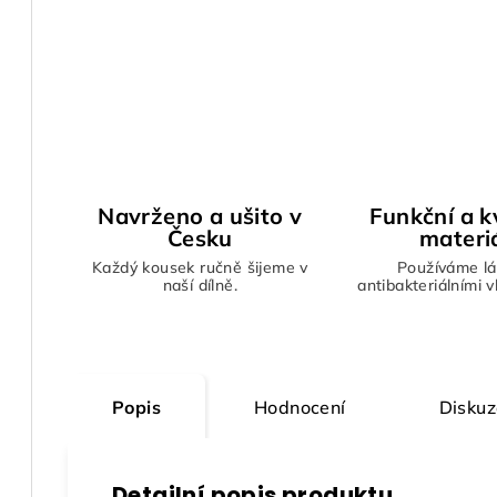
Navrženo a ušito v
Funkční a kv
Česku
materi
Každý kousek ručně šijeme v
Používáme lá
naší dílně.
antibakteriálními 
Popis
Hodnocení
Diskuz
Detailní popis produktu