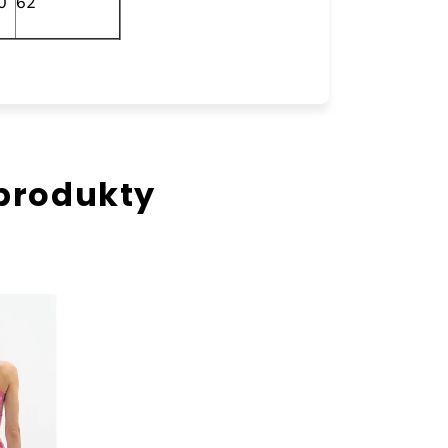
0
62
 produkty