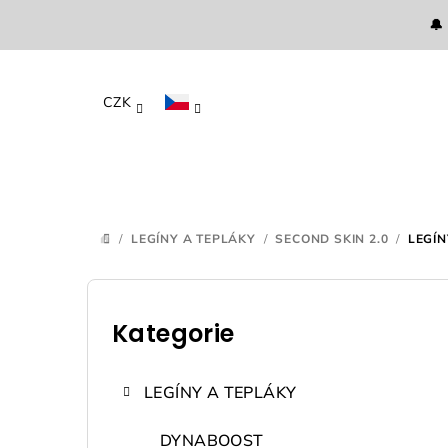
Přejít
🔔
na
obsah
CZK
/
LEGÍNY A TEPLÁKY
/
SECOND SKIN 2.0
/
LEGÍN
DOMŮ
P
o
Kategorie
Přeskočit
kategorie
s
LEGÍNY A TEPLÁKY
t
DYNABOOST