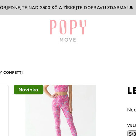
 OBJEDNEJTE NAD 3500 KČ A ZÍSKEJTE DOPRAVU ZDARMA! 🔔
Y CONFETTI
L
Novinka
Prů
Neo
hod
pro
VEL
je