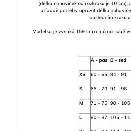
(délka nohaviček od rozkroku je 10 cm),
případě potřeby upravit délku nohaviče
posledním kroku 
Modelka je vysoká 159 cm a má na sobě vel
A - pas
B - sed
XS
60 - 65
84 - 91
S
66 - 70
91 - 98
M
71 - 75
98 - 105
L
80 - 87
105 - 11