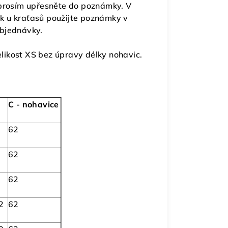
 prosím upřesněte do poznámky. V
k u kraťasů použijte poznámky v
objednávky.
ikost XS bez úpravy délky nohavic.
C - nohavice
62
62
62
2
62