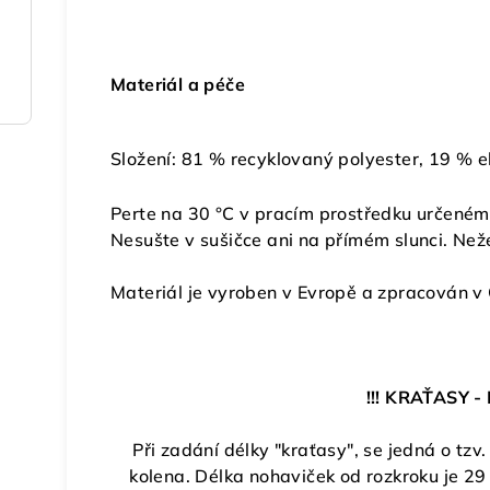
Materiál a péče
Složení: 81 % recyklovaný polyester,
19 % e
Perte
na
30 °C v pracím prostředku určeném 
Nesušte v sušičce ani na přímém slunci. Než
Materiál je vyroben v Evropě a zpracován v
!!! KRAŤASY - 
Při zadání délky "kraťasy", se jedná o tzv.
kolena. Délka nohaviček od rozkroku je 29