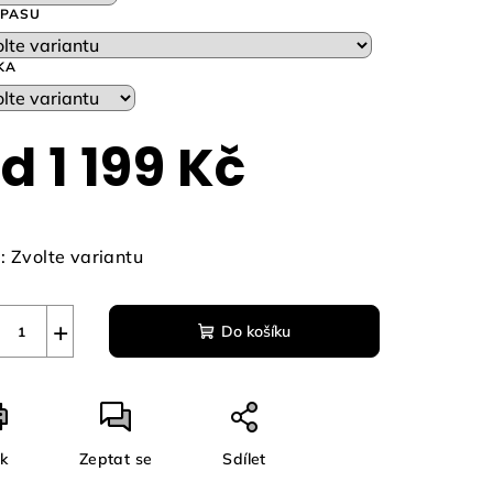
 PASU
KA
zdiček.
od
1 199 Kč
ná
a:
:
Zvolte variantu
+
Do košíku
sk
Zeptat se
Sdílet