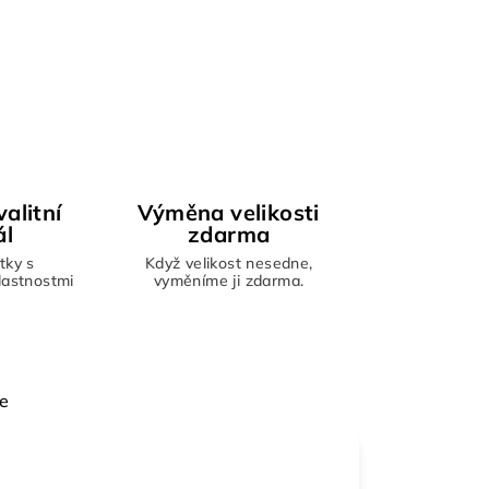
alitní
Výměna velikosti
ál
zdarma
tky s
Když velikost nesedne,
vlastnostmi
vyměníme ji zdarma.
e