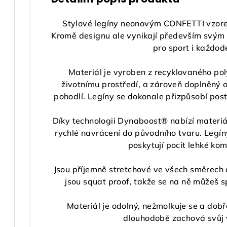
Stylové legíny neonovým CONFETTI vzore
Kromě designu ale vynikají především svým f
pro sport i každod
Materiál je vyroben z
recyklovaného pol
životnímu prostředí, a zároveň doplněný 
pohodlí. Legíny se dokonale přizpůsobí post
Díky technologii
Dynaboost®
nabízí materi
rychlé navrácení do původního tvaru
. Legín
poskytují pocit lehké ko
Jsou příjemně
stretchové ve všech směrech
jsou
squat proof
, takže se na ně můžeš s
Materiál je odolný,
nežmolkuje se a dobř
dlouhodobě zachová svůj v