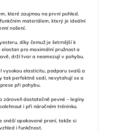
m, které zaujmou na první pohled.
unkčním materiálem, který je ideální
enní nošení.
yesteru
, díky čemuž je šetrnější k
o elastan pro maximální pružnost a
avě, drží tvar a neomezují v pohybu.
ál
vysokou elasticitu, podporu svalů a
y tak perfektně sedí, nevytahují se a
mprese při pohybu.
a zároveň dostatečně pevné – legíny
polehnout i při náročném tréninku.
e snáší opakované praní
, takže si
zhled i funkčnost.