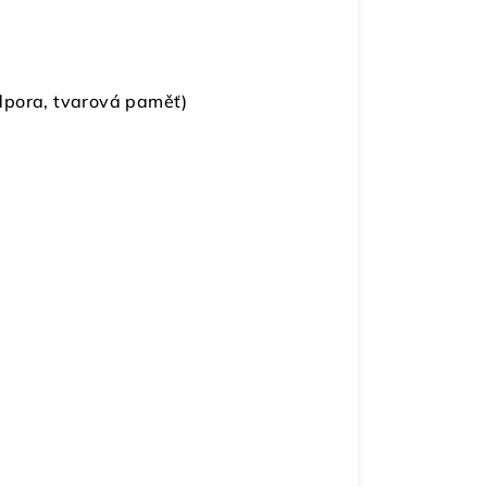
dpora, tvarová paměť)