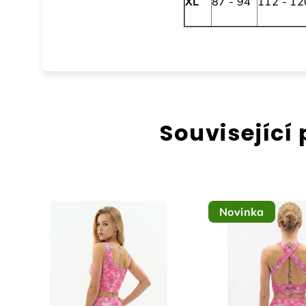
XL
87 - 94
112 - 12
Související
Novinka