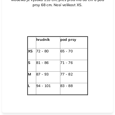
prsy 68 cm. Nosí velikost XS.
hrudník
pod prsy
XS
72 - 80
65 - 70
S
81 - 86
71 - 76
M
87 - 93
77 - 82
L
94 - 101
83 - 88