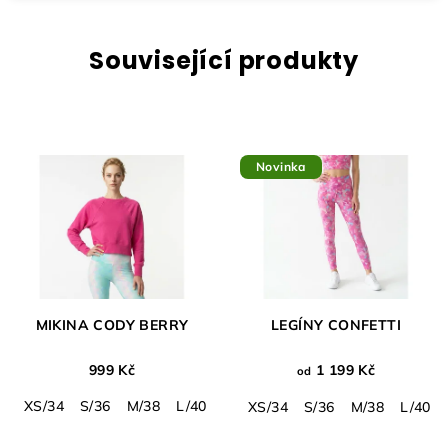
Související produkty
Novinka
MIKINA CODY BERRY
LEGÍNY CONFETTI
999 Kč
1 199 Kč
od
XS/34
S/36
M/38
L/40
XL/42
XS/34
S/36
M/38
L/40