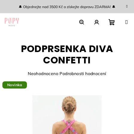
Přejít
🔔 Objednejte nad 3500 Kč a získejte dopravu ZDARMA! 🔔
na
obsah
Nákupn
Hledat
Přihlášení
PODPRSENKA DIVA
košík
CONFETTI
Průměrné
Neohodnoceno
Podrobnosti hodnocení
hodnocení
Novinka
produktu
je
0,0
z
5
hvězdiček.