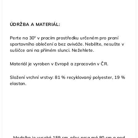
ÚDRŽBA A MATERIÁL:
Perte na 30° v pracím prostředku určeném pro praní
sportovního oblečení a bez aviváže. Nebělte, nesušte v
sušičce ani na přímém slunci. Nežehlete.
Materiál je vyroben v Evropě a zpracován v ČR.
Složení vrchní vrstvy: 81 % recyklovaný polyester, 19 %
elastan.
Modelka je vysoká 159 cm, přes prsa má 80 cm a pod