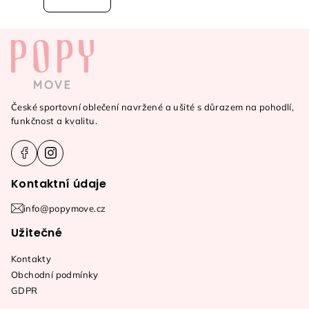
Z
á
p
a
České sportovní oblečení navržené a ušité s důrazem na pohodlí,
t
funkčnost a kvalitu.
í
Kontaktní údaje
info@popymove.cz
Užitečné
Kontakty
Obchodní podmínky
GDPR