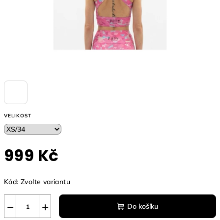
VELIKOST
999 Kč
Měrná
Kód:
Zvolte variantu
cena:
−
+
Do košíku