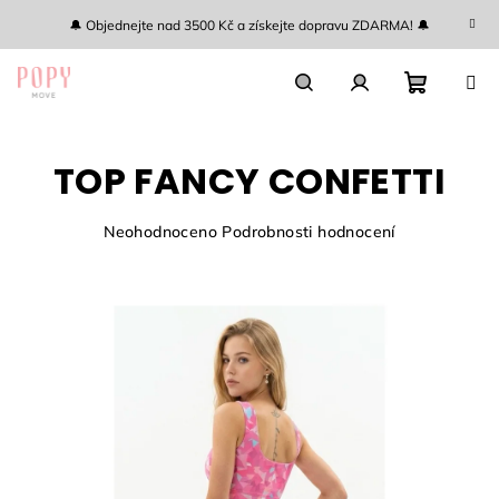
Přejít
🔔 Objednejte nad 3500 Kč a získejte dopravu ZDARMA! 🔔
na
obsah
Nákupn
Hledat
Přihlášení
TOP FANCY CONFETTI
košík
Průměrné
Neohodnoceno
Podrobnosti hodnocení
hodnocení
produktu
je
0,0
z
5
hvězdiček.