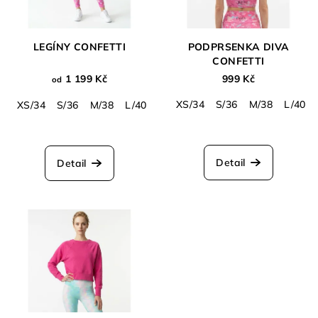
LEGÍNY CONFETTI
PODPRSENKA DIVA
CONFETTI
1 199 Kč
999 Kč
od
XS/34
S/36
M/38
L/40
XS/34
S/36
M/38
L/40
XL/42
Detail
Detail