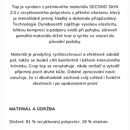
Top je vyroben z prémiového materiálu SECOND SKIN
2.0 z recyklovaného polyesteru s příměsí elastanu, který
je mimořádně jemný, hladký a dokonale přizpůsobivý.
Technologie Dynaboost® zajišťuje vysokou elasticitu,
lehkou kompresi a podporu svalů při pohybu, zároveň
pomáhá materiálu držet tvar a rychle se vracet do
původní podoby.
Materiál je prodyšný, rychleschnoucí a efektivně odvádí
pot, takže se budeš cítit komfortně i během intenzivního
tréninku. Crop top se nevytahuje, nikde netlačí a vytváří
příjemný pocit druhé kůže. Odolné zpracování navíc
zaručuje, že si dlouhodobě zachová svůj vzhled i funkční
vlastnosti i po opakovaném praní
MATERIÁL A ÚDRŽBA
Složení: 81 % recyklovaný polyester, 19 % elastan.