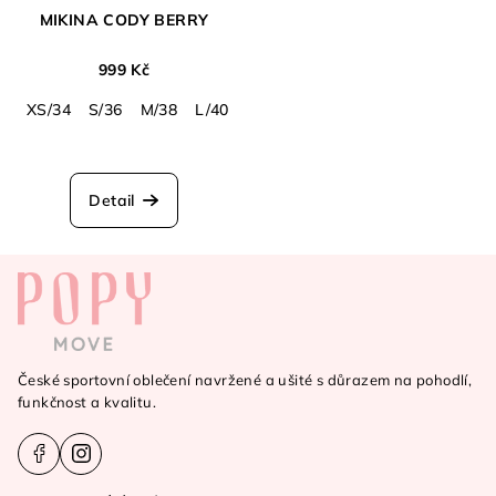
MIKINA CODY BERRY
999 Kč
XS/34
S/36
M/38
L/40
XL/42
Detail
Z
á
p
a
České sportovní oblečení navržené a ušité s důrazem na pohodlí,
t
funkčnost a kvalitu.
í