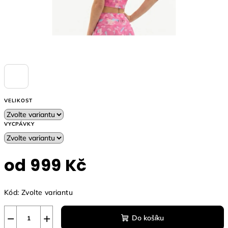
VELIKOST
VYCPÁVKY
od
999 Kč
Měrná
Kód:
Zvolte variantu
cena:
−
+
Do košíku