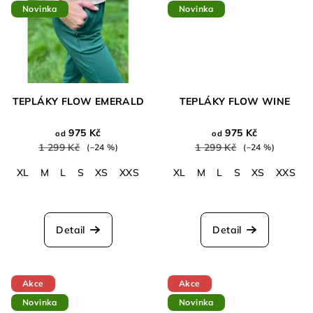
Novinka
Novinka
TEPLÁKY FLOW EMERALD
TEPLÁKY FLOW WINE
975 Kč
975 Kč
od
od
1 299 Kč
1 299 Kč
(–24 %)
(–24 %)
XL
M
L
S
XS
XXS
XL
M
L
S
XS
XXS
Průměrné
hodnocení
produktu
Detail
Detail
je
5,0
z
5
Akce
Akce
hvězdiček.
Novinka
Novinka