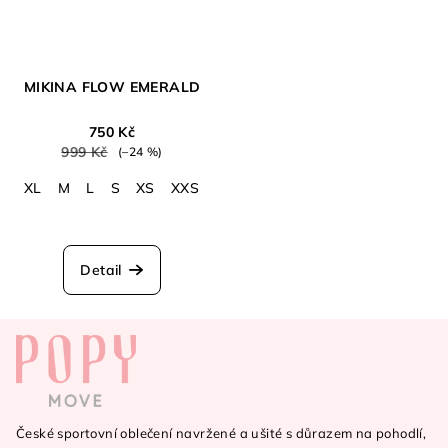
MIKINA FLOW EMERALD
750 Kč
999 Kč
(–24 %)
XL
M
L
S
XS
XXS
Detail
Z
á
p
a
České sportovní oblečení navržené a ušité s důrazem na pohodlí,
t