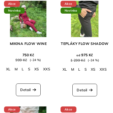
Akce
Akce
Novinka
Novinka
MIKINA FLOW WINE
TEPLÁKY FLOW SHADOW
750 Kč
975 Kč
od
999 Kč
(–24 %)
1 299 Kč
(–24 %)
XL
M
L
S
XS
XXS
XL
M
L
S
XS
XXS
Detail
Detail
Akce
Akce