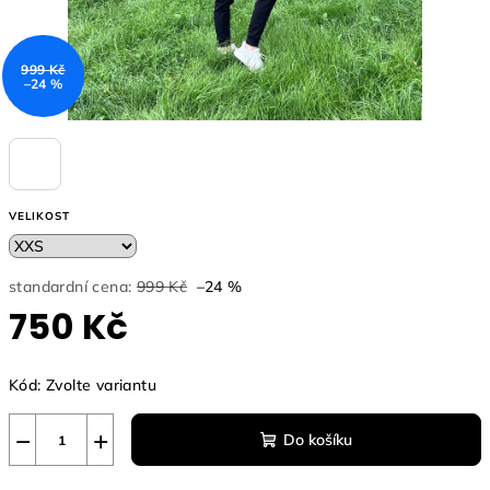
999 Kč
–24 %
VELIKOST
standardní cena:
999 Kč
–24 %
750 Kč
Měrná
Kód:
Zvolte variantu
cena:
−
+
Do košíku