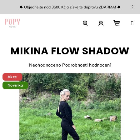
Přejít
🔔 Objednejte nad 3500 Kč a získejte dopravu ZDARMA! 🔔
na
obsah
Nákupn
Hledat
Přihlášení
MIKINA FLOW SHADOW
košík
Průměrné
Neohodnoceno
Podrobnosti hodnocení
hodnocení
Akce
produktu
je
Novinka
0,0
z
5
hvězdiček.