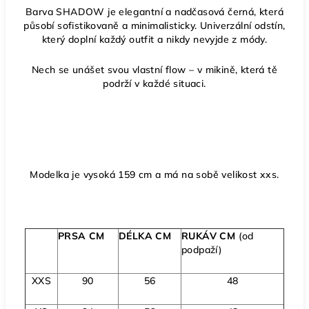
Barva SHADOW je e
legantní a nadčasová černá, která
působí sofistikovaně a minimalisticky. Univerzální odstín,
který doplní každý outfit a nikdy nevyjde z módy.
Nech se unášet svou vlastní flow – v mikině, která tě
podrží v každé situaci.
Modelka je vysoká 159 cm a má na sobě velikost xxs.
PRSA CM
DÉLKA CM
RUKÁV CM
(od
podpaží)
XXS
90
56
48