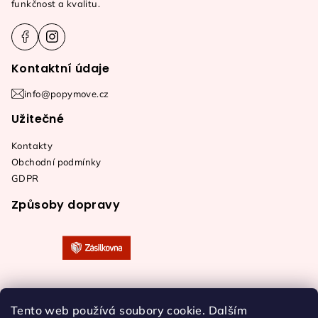
funkčnost a kvalitu.
í
Kontaktní údaje
info@popymove.cz
Užitečné
Kontakty
Obchodní podmínky
GDPR
Způsoby dopravy
Tento web používá soubory cookie. Dalším