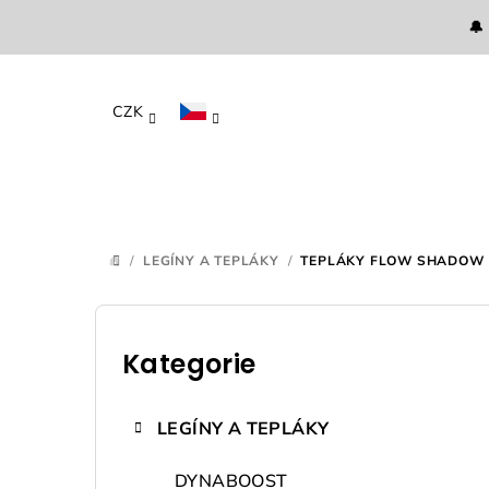
Přejít
🔔
na
obsah
CZK
/
LEGÍNY A TEPLÁKY
/
TEPLÁKY FLOW SHADOW
DOMŮ
P
o
Kategorie
Přeskočit
kategorie
s
LEGÍNY A TEPLÁKY
t
DYNABOOST