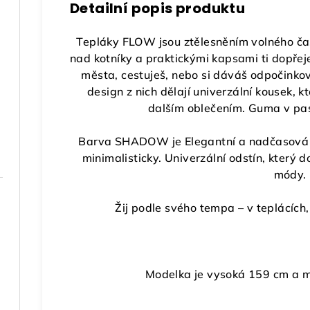
Detailní popis produktu
Tepláky FLOW
jsou ztělesněním volného čas
nad kotníky a praktickými kapsami ti dopřej
města, cestuješ, nebo si dáváš odpočinkov
design z nich dělají univerzální kousek, k
dalším oblečením. Guma v pase
Barva SHADOW je E
legantní a nadčasová 
minimalisticky. Univerzální odstín, který d
módy.
Žij podle svého tempa – v teplácích,
Modelka je vysoká 159 cm a má