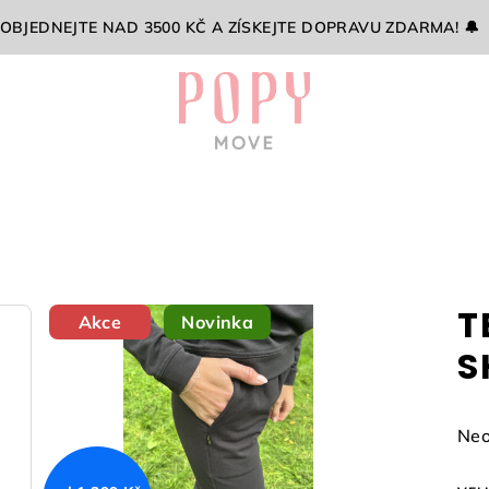
 OBJEDNEJTE NAD 3500 KČ A ZÍSKEJTE DOPRAVU ZDARMA! 🔔
T
Akce
Novinka
S
Prů
Neo
hod
pro