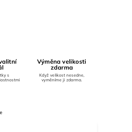
alitní
Výměna velikosti
ál
zdarma
tky s
Když velikost nesedne,
vlastnostmi
vyměníme ji zdarma.
e