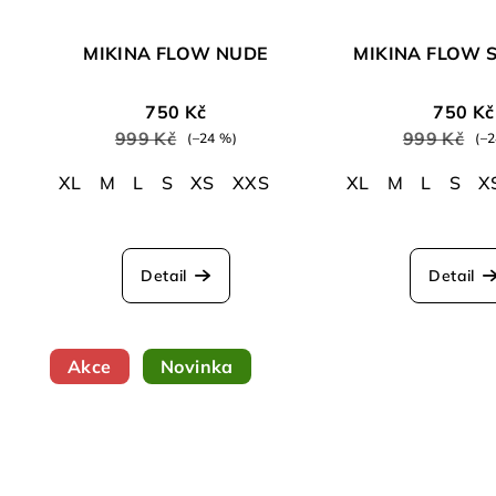
MIKINA FLOW NUDE
MIKINA FLOW
750 Kč
750 Kč
999 Kč
999 Kč
(–24 %)
(–
XL
M
L
S
XS
XXS
XL
M
L
S
X
Detail
Detail
Akce
Novinka