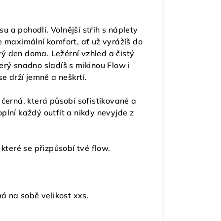
u a pohodlí. Volnější střih s náplety
e maximální komfort, ať už vyrážíš do
ý den doma. Ležérní vzhled a čistý
terý snadno sladíš s mikinou Flow i
 drží jemně a neškrtí.
černá, která působí sofistikovaně a
oplní každý outfit a nikdy nevyjde z
 které se přizpůsobí tvé flow.
 na sobě velikost xxs.