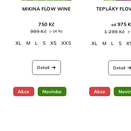
MIKINA FLOW WINE
TEPLÁKY FLO
750 Kč
975 K
od
999 Kč
1 299 Kč
(–24 %)
(
XL
M
L
S
XS
XXS
XL
M
L
S
X
Prů
hod
Detail
Detail
pro
je
5,0
z
Akce
Novinka
Akce
Novi
5
hvě