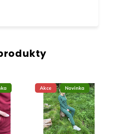
 produkty
nka
Akce
Novinka