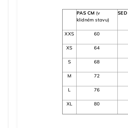
PAS CM
(v
SED
klidném stavu)
XXS
60
XS
64
S
68
M
72
L
76
XL
80