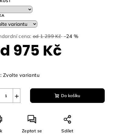
IKOST
KA
zdiček.
ndardní cena:
od 1 299 Kč
–24 %
od
975 Kč
ná
a:
:
Zvolte variantu
+
Do košíku
sk
Zeptat se
Sdílet