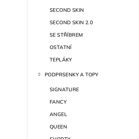
r
a
SECOND SKIN
n
SECOND SKIN 2.0
n
SE STŘÍBREM
í
OSTATNÍ
p
TEPLÁKY
a
PODPRSENKY A TOPY
n
SIGNATURE
e
FANCY
l
ANGEL
QUEEN