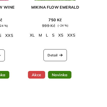
W WINE
MIKINA FLOW EMERALD
č
750 Kč
999 Kč
(–24 %)
–24 %)
XL
M
L
S
XS
XXS
S
XXS
měrné
nocení
Detail
duktu
nka
Akce
Novinka
zdiček.