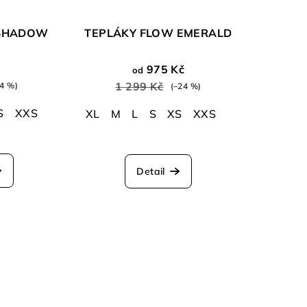
 SHADOW
TEPLÁKY FLOW EMERALD
975 Kč
od
1 299 Kč
24 %)
(–24 %)
S
XXS
XL
M
L
S
XS
XXS
Detail