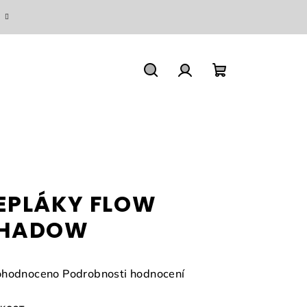
Hledat
Přihlášení
Nákupní
košík
EPLÁKY FLOW
HADOW
měrné
hodnoceno
Podrobnosti hodnocení
nocení
duktu