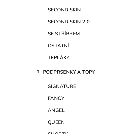
r
a
SECOND SKIN
n
SECOND SKIN 2.0
n
SE STŘÍBREM
í
OSTATNÍ
p
TEPLÁKY
a
PODPRSENKY A TOPY
n
SIGNATURE
e
FANCY
l
ANGEL
QUEEN