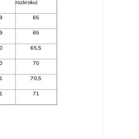
rozkroku)
9
65
9
65
0
65,5
0
70
1
70,5
1
71