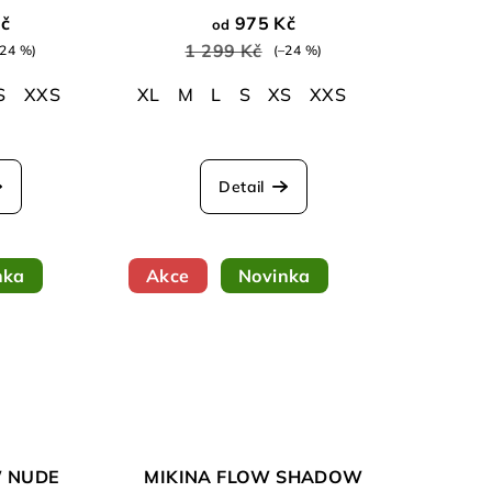
č
975 Kč
od
1 299 Kč
–24 %)
(–24 %)
S
XXS
XL
M
L
S
XS
XXS
Průměrné
hodnocení
Detail
produktu
je
5,0
z
nka
Akce
Novinka
5
hvězdiček.
W NUDE
MIKINA FLOW SHADOW