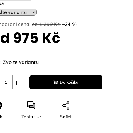
KA
zdiček.
ndardní cena:
od 1 299 Kč
–24 %
od
975 Kč
ná
a:
:
Zvolte variantu
+
Do košíku
sk
Zeptat se
Sdílet