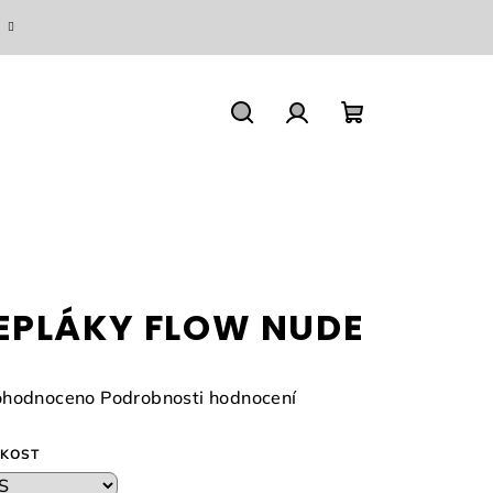
Hledat
Přihlášení
Nákupní
košík
EPLÁKY FLOW NUDE
měrné
hodnoceno
Podrobnosti hodnocení
nocení
duktu
IKOST