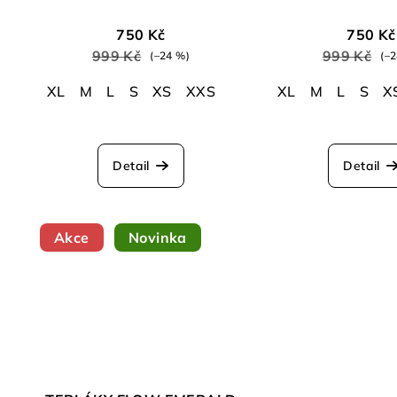
750 Kč
750 Kč
999 Kč
999 Kč
(–24 %)
(–
XL
M
L
S
XS
XXS
XL
M
L
S
X
Detail
Detail
Akce
Novinka