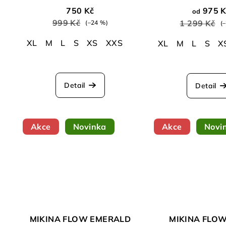
750 Kč
975 K
od
999 Kč
1 299 Kč
(–24 %)
(
XL
M
L
S
XS
XXS
XL
M
L
S
X
Detail
Detail
Akce
Novinka
Akce
Novi
MIKINA FLOW EMERALD
MIKINA FLO