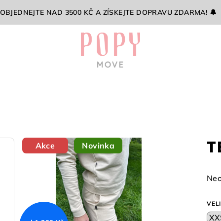
 OBJEDNEJTE NAD 3500 KČ A ZÍSKEJTE DOPRAVU ZDARMA! 🔔
T
Akce
Novinka
Prů
Neo
hod
pro
VEL
je