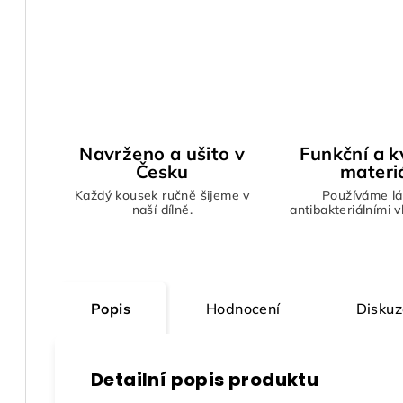
Navrženo a ušito v
Funkční a kv
Česku
materi
Každý kousek ručně šijeme v
Používáme lá
naší dílně.
antibakteriálními 
Popis
Hodnocení
Diskuz
Detailní popis produktu