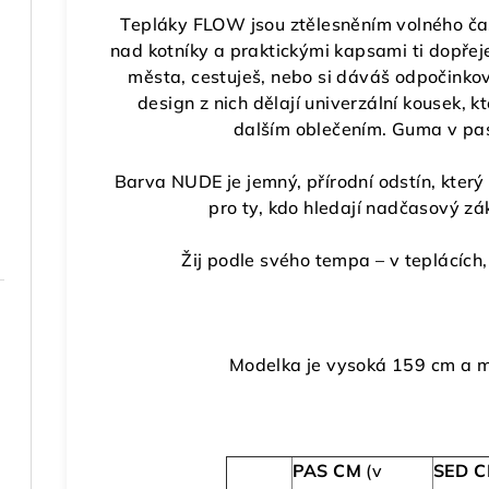
Tepláky FLOW
jsou ztělesněním volného čas
nad kotníky a praktickými kapsami ti dopřej
města, cestuješ, nebo si dáváš odpočinkov
design z nich dělají univerzální kousek, k
dalším oblečením. Guma v pase
Barva NUDE je jemný, přírodní odstín, který 
pro ty, kdo hledají nadčasový zá
Žij podle svého tempa – v teplácích,
Modelka je vysoká 159 cm a má
PAS CM
(v
SED 