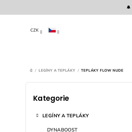
Přejít
🔔
na
obsah
CZK
/
LEGÍNY A TEPLÁKY
/
TEPLÁKY FLOW NUDE
DOMŮ
P
o
Kategorie
Přeskočit
kategorie
s
LEGÍNY A TEPLÁKY
t
DYNABOOST