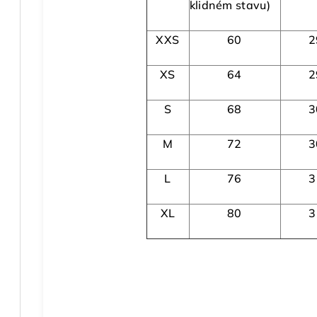
klidném stavu)
XXS
60
2
XS
64
2
S
68
3
M
72
3
L
76
3
XL
80
3