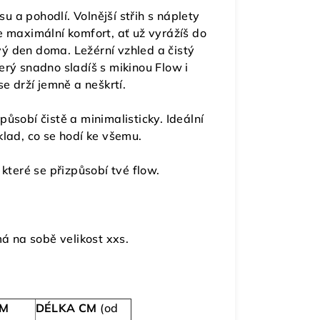
u a pohodlí. Volnější střih s náplety
e maximální komfort, ať už vyrážíš do
ý den doma. Ležérní vzhled a čistý
terý snadno sladíš s mikinou Flow i
 drží jemně a neškrtí.
působí čistě a minimalisticky. Ideální
klad, co se hodí ke všemu.
 které se přizpůsobí tvé flow.
 na sobě velikost xxs.
CM
DÉLKA CM
(od