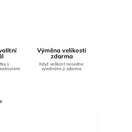
alitní
Výměna velikosti
ál
zdarma
tky s
Když velikost nesedne,
vlastnostmi
vyměníme ji zdarma.
e