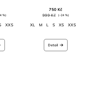
750 Kč
999 Kč
24 %)
(–24 %)
S
XXS
XL
M
L
S
XS
XXS
Detail