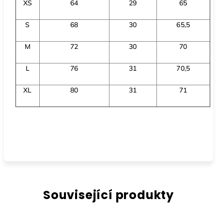
XS
64
29
65
S
68
30
65,5
M
72
30
70
L
76
31
70,5
XL
80
31
71
Související produkty