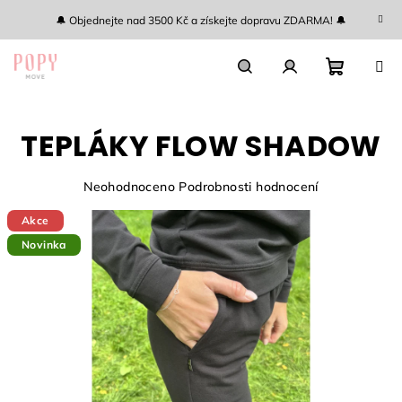
Přejít
🔔 Objednejte nad 3500 Kč a získejte dopravu ZDARMA! 🔔
na
obsah
Nákupn
Hledat
Přihlášení
TEPLÁKY FLOW SHADOW
košík
Průměrné
Neohodnoceno
Podrobnosti hodnocení
hodnocení
Akce
produktu
je
Novinka
0,0
z
5
hvězdiček.