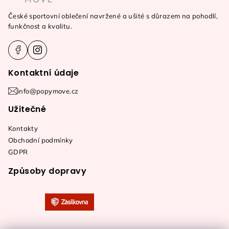
a
České sportovní oblečení navržené a ušité s důrazem na pohodlí,
t
funkčnost a kvalitu.
í
Kontaktní údaje
info@popymove.cz
Užitečné
Kontakty
Obchodní podmínky
GDPR
Způsoby dopravy