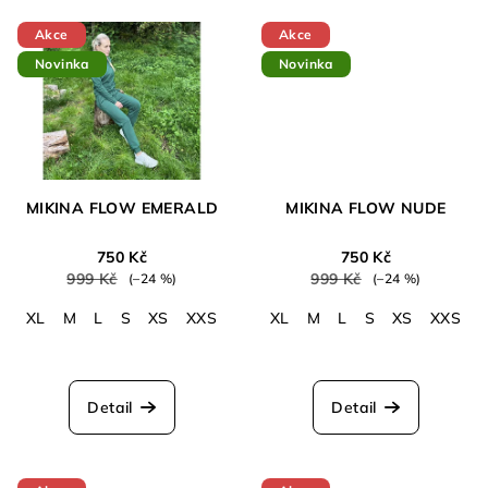
z
5
Akce
Akce
hvězdiček.
Novinka
Novinka
MIKINA FLOW EMERALD
MIKINA FLOW NUDE
750 Kč
750 Kč
999 Kč
999 Kč
(–24 %)
(–24 %)
XL
M
L
S
XS
XXS
XL
M
L
S
XS
XXS
Detail
Detail