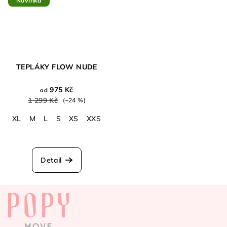
Novinka
TEPLÁKY FLOW NUDE
975 Kč
od
1 299 Kč
(–24 %)
XL
M
L
S
XS
XXS
Detail
Z
á
p