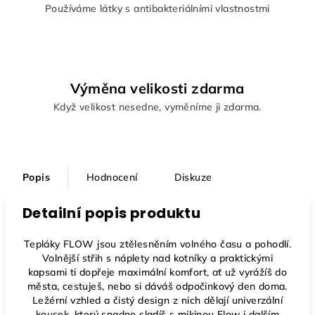
Používáme látky s antibakteriálními vlastnostmi
Výměna velikosti zdarma
Když velikost nesedne, vyměníme ji zdarma.
Popis
Hodnocení
Diskuze
Detailní popis produktu
Tepláky FLOW
jsou ztělesněním volného času a pohodlí.
Volnější střih s náplety nad kotníky a praktickými
kapsami ti dopřeje maximální komfort, ať už vyrážíš do
města, cestuješ, nebo si dáváš odpočinkový den doma.
Ležérní vzhled a čistý design z nich dělají univerzální
kousek, který snadno sladíš s mikinou Flow i dalším