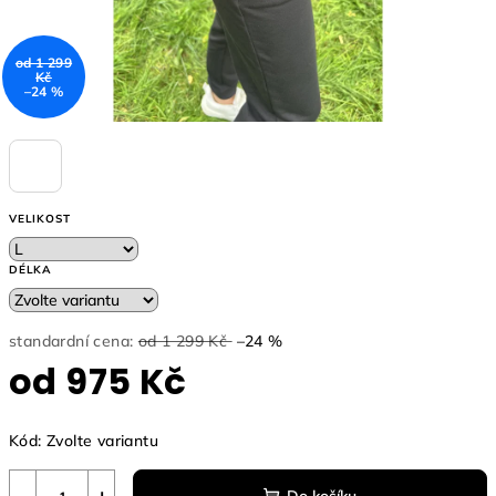
od 1 299
Kč
–24 %
VELIKOST
DÉLKA
standardní cena:
od 1 299 Kč
–24 %
od
975 Kč
Měrná
Kód:
Zvolte variantu
cena: