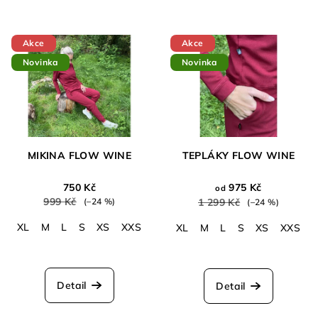
Akce
Akce
Novinka
Novinka
MIKINA FLOW WINE
TEPLÁKY FLOW WINE
750 Kč
975 Kč
od
999 Kč
(–24 %)
1 299 Kč
(–24 %)
XL
M
L
S
XS
XXS
XL
M
L
S
XS
XXS
Průměrné
hodnocení
produktu
Detail
Detail
je
5,0