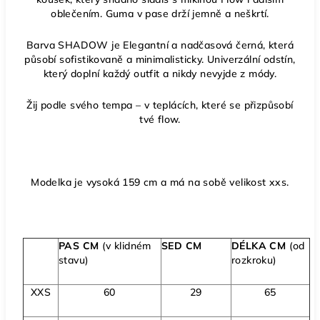
oblečením. Guma v pase drží jemně a neškrtí.
Barva SHADOW je E
legantní a nadčasová černá, která
působí sofistikovaně a minimalisticky. Univerzální odstín,
který doplní každý outfit a nikdy nevyjde z módy.
Žij podle svého tempa – v teplácích, které se přizpůsobí
tvé flow.
Modelka je vysoká 159 cm a má na sobě velikost xxs.
PAS CM
(v klidném
SED CM
DÉLKA CM
(od
stavu)
rozkroku)
XXS
60
29
65