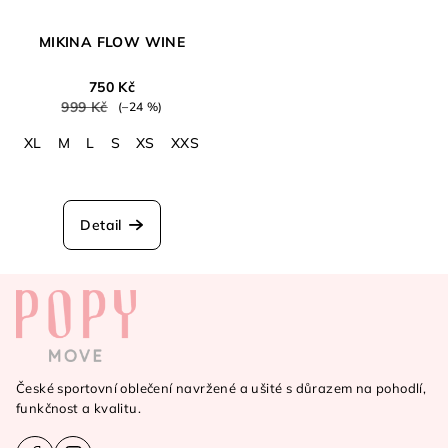
MIKINA FLOW WINE
750 Kč
999 Kč
(–24 %)
XL
M
L
S
XS
XXS
Detail
Z
á
p
a
České sportovní oblečení navržené a ušité s důrazem na pohodlí,
t
funkčnost a kvalitu.
í