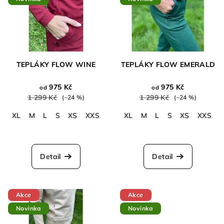
TEPLÁKY FLOW WINE
TEPLÁKY FLOW EMERALD
975 Kč
975 Kč
od
od
1 299 Kč
1 299 Kč
(–24 %)
(–24 %)
XL
M
L
S
XS
XXS
XL
M
L
S
XS
XXS
Průměrné
hodnocení
produktu
Detail
Detail
je
5,0
z
5
Akce
Akce
hvězdiček.
Novinka
Novinka