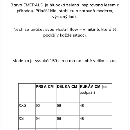
Barva EMERALD je h
luboká zelená inspirovaná lesem a
přírodou. Přináší klid, stabilitu a zároveň moderní,
výrazný look.
Nech se unášet svou vlastní flow – v mikině, která tě
podrží v každé situaci.
Modelka je vysoká 159 cm a má na sobě velikost xxs.
PRSA CM
DÉLKA CM
RUKÁV CM
(od
podpaží)
XXS
90
56
48
XS
94
56
48