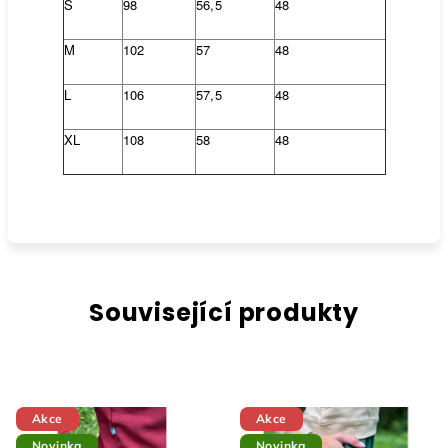
S
98
56,5
48
M
102
57
48
L
106
57,5
48
XL
108
58
48
Související produkty
Akce
Akce
Novinka
Novinka