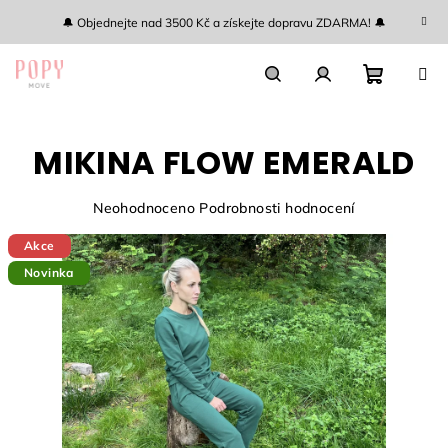
Přejít
🔔 Objednejte nad 3500 Kč a získejte dopravu ZDARMA! 🔔
na
obsah
Nákupn
Hledat
Přihlášení
MIKINA FLOW EMERALD
košík
Průměrné
Neohodnoceno
Podrobnosti hodnocení
hodnocení
Akce
produktu
je
Novinka
0,0
z
5
hvězdiček.