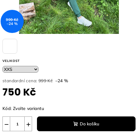
999 Kč
–24 %
VELIKOST
standardní cena:
999 Kč
–24 %
750 Kč
Měrná
Kód:
Zvolte variantu
cena:
−
+
Do košíku