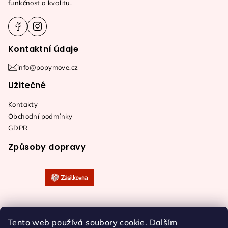
funkčnost a kvalitu.
í
Kontaktní údaje
info@popymove.cz
Užitečné
Kontakty
Obchodní podmínky
GDPR
Způsoby dopravy
Tento web používá soubory cookie. Dalším