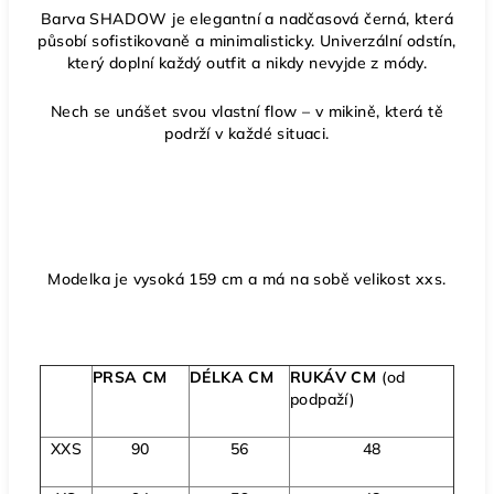
Barva SHADOW je e
legantní a nadčasová černá, která
působí sofistikovaně a minimalisticky. Univerzální odstín,
který doplní každý outfit a nikdy nevyjde z módy.
Nech se unášet svou vlastní flow – v mikině, která tě
podrží v každé situaci.
Modelka je vysoká 159 cm a má na sobě velikost xxs.
PRSA CM
DÉLKA CM
RUKÁV CM
(od
podpaží)
XXS
90
56
48