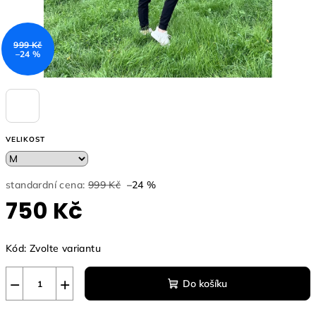
999 Kč
–24 %
VELIKOST
standardní cena:
999 Kč
–24 %
750 Kč
Měrná
Kód:
Zvolte variantu
cena:
−
+
Do košíku