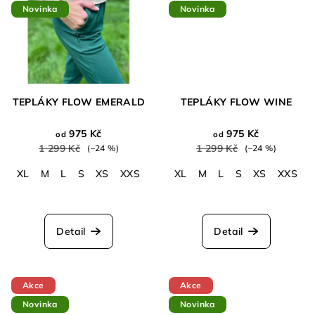
Novinka
Novinka
TEPLÁKY FLOW EMERALD
TEPLÁKY FLOW WINE
975 Kč
975 Kč
od
od
1 299 Kč
1 299 Kč
(–24 %)
(–24 %)
XL
M
L
S
XS
XXS
XL
M
L
S
XS
XXS
Průměrné
hodnocení
produktu
Detail
Detail
je
5,0
z
5
Akce
Akce
hvězdiček.
Novinka
Novinka