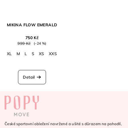
MIKINA FLOW EMERALD
750 Kč
999 Kč
(–24 %)
XL
M
L
S
XS
XXS
Detail
Z
á
p
a
České sportovní oblečení navržené a ušité s důrazem na pohodlí,
t