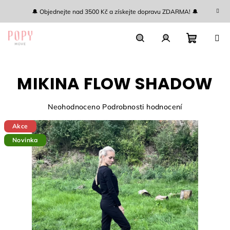
Přejít
🔔 Objednejte nad 3500 Kč a získejte dopravu ZDARMA! 🔔
na
obsah
Nákupn
Hledat
Přihlášení
MIKINA FLOW SHADOW
košík
Průměrné
Neohodnoceno
Podrobnosti hodnocení
hodnocení
Akce
produktu
je
Novinka
0,0
z
5
hvězdiček.