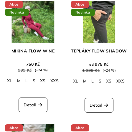
Akce
Akce
Novinka
Novinka
MIKINA FLOW WINE
TEPLÁKY FLOW SHADOW
750 Kč
975 Kč
od
999 Kč
(–24 %)
1 299 Kč
(–24 %)
XL
M
L
S
XS
XXS
XL
M
L
S
XS
XXS
Detail
Detail
Akce
Akce